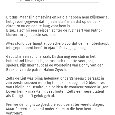
instituut als AJAX.
Dit dus. Maar zijn omgeving en Raiola hebben hem blijkbaar al
het gevoel gegeven dat hij een 'ster' is en dat op de bank
zitten zo nu en dan te laag voor hem is.
Bizar...alsof hij een seizoen achter de rug heeft van Patrick
Kluivert in zijn eerste seizoen.
Alles stond überhaupt al op scherp voordat de man uberhaupt
iets gepresteerd heeft in Ajax 1. Dat zegt genoeg.
Geduld is een schone zaak. En dan nog een club in het
buitenland kiezen is bijna russisch roulette voor jonge
spelers. Kijk uberhaupt al de worsteling van Donny van den
Beek of van de patron Hakim Ziyech.
Zelfs de Ligt was bijna helemaal ondergeneeuwd geraakt in
zijn eerste seizoen waar hij te maken kreeg met 2 blessures
van Chielini en Demiral die beiden de voorkeur zouden krijgen
boven hem + maakte hij veel fouten. Zelfs een wereldtalent
als De Ligt heeft geluk gehad.
Frenkie de Jong is zo goed, die zou overal ter wereld slagen.
Maar floreert nu vooral onder Koeman die hem kent en
vertrouwt.