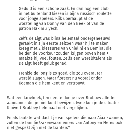
Geduld is een schone zaak. En dan nog een club
in het buitenland kiezen is bijna russisch roulette
voor jonge spelers. Kijk uberhaupt al de
worsteling van Donny van den Beek of van de
patron Hakim Ziyech.
Zelfs de Ligt was bijna helemaal ondergeneeuwd
geraakt in zijn eerste seizoen waar hij te maken
kreeg met 2 blessures van Chielini en Demiral die
beiden de voorkeur zouden krijgen boven hem +
maakte hij veel fouten. Zelfs een wereldtalent als
De Ligt heeft geluk gehad.
Frenkie de Jong is zo goed, die zou overal ter
wereld slagen. Maar floreert nu vooral onder
Koeman die hem kent en vertrouwt.
Wat een lariekoek, ten eerste doe je over Brobbey allerlei
aannames die je niet kunt bewijzen, twee kun je de situatie
Kluivert Brobbey helemaal niet vergelijken.
En als laatste wat dacht je van spelers die naar Ajax kwamen,
zullen de familie/zakenwaarnemers van Antony en Neres ook
niet gespekt zijn met de tranfers?