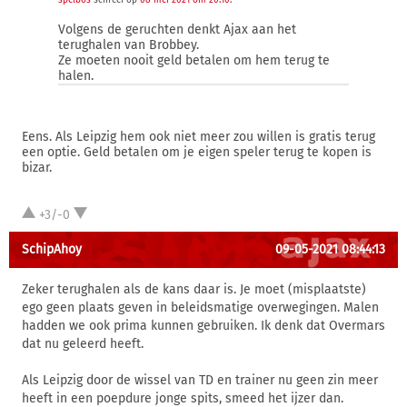
spelbos
schreef op
08 mei 2021 om 20:10
:
Volgens de geruchten denkt Ajax aan het
terughalen van Brobbey.
Ze moeten nooit geld betalen om hem terug te
halen.
Eens. Als Leipzig hem ook niet meer zou willen is gratis terug
een optie. Geld betalen om je eigen speler terug te kopen is
bizar.
+3/-0
SchipAhoy
09-05-2021 08:44:13
Zeker terughalen als de kans daar is. Je moet (misplaatste)
ego geen plaats geven in beleidsmatige overwegingen. Malen
hadden we ook prima kunnen gebruiken. Ik denk dat Overmars
dat nu geleerd heeft.
Als Leipzig door de wissel van TD en trainer nu geen zin meer
heeft in een poepdure jonge spits, smeed het ijzer dan.