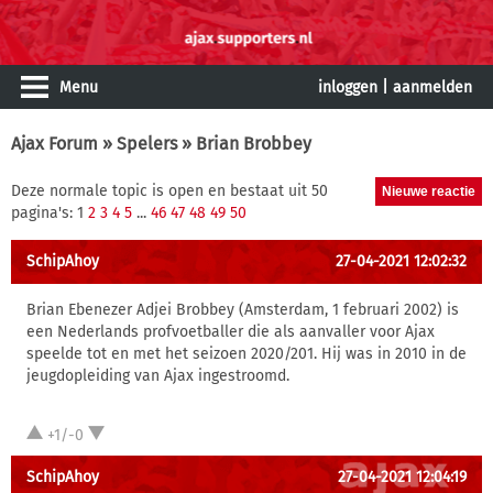
Menu
inloggen
|
aanmelden
Ajax Forum
»
Spelers
» Brian Brobbey
Deze normale topic is open en bestaat uit 50
pagina's: 1
2
3
4
5
...
46
47
48
49
50
SchipAhoy
27-04-2021 12:02:32
Brian Ebenezer Adjei Brobbey (Amsterdam, 1 februari 2002) is
een Nederlands profvoetballer die als aanvaller voor Ajax
speelde tot en met het seizoen 2020/201. Hij was in 2010 in de
jeugdopleiding van Ajax ingestroomd.
+1/-0
SchipAhoy
27-04-2021 12:04:19