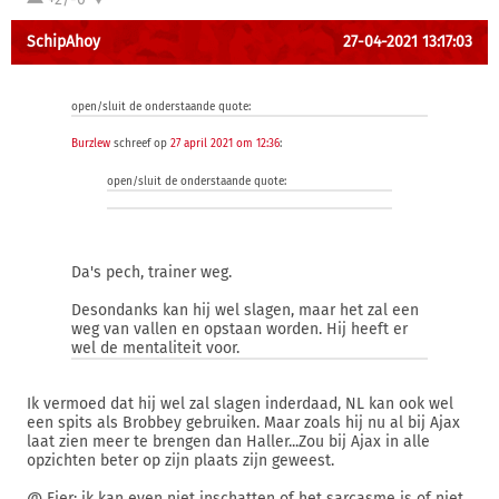
SchipAhoy
27-04-2021 13:17:03
open/sluit de onderstaande quote:
Burzlew
schreef op
27 april 2021 om 12:36
:
open/sluit de onderstaande quote:
Da's pech, trainer weg.
Desondanks kan hij wel slagen, maar het zal een
weg van vallen en opstaan worden. Hij heeft er
wel de mentaliteit voor.
Ik vermoed dat hij wel zal slagen inderdaad, NL kan ook wel
een spits als Brobbey gebruiken. Maar zoals hij nu al bij Ajax
laat zien meer te brengen dan Haller...Zou bij Ajax in alle
opzichten beter op zijn plaats zijn geweest.
@ Fier: ik kan even niet inschatten of het sarcasme is of niet,