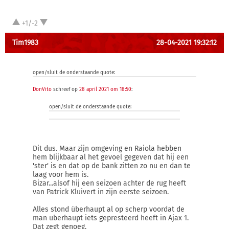
+1/-2
Tim1983
28-04-2021 19:32:12
open/sluit de onderstaande quote:
DonVito
schreef op
28 april 2021 om 18:50
:
open/sluit de onderstaande quote:
Dit dus. Maar zijn omgeving en Raiola hebben
hem blijkbaar al het gevoel gegeven dat hij een
'ster' is en dat op de bank zitten zo nu en dan te
laag voor hem is.
Bizar...alsof hij een seizoen achter de rug heeft
van Patrick Kluivert in zijn eerste seizoen.
Alles stond überhaupt al op scherp voordat de
man uberhaupt iets gepresteerd heeft in Ajax 1.
Dat zegt genoeg.