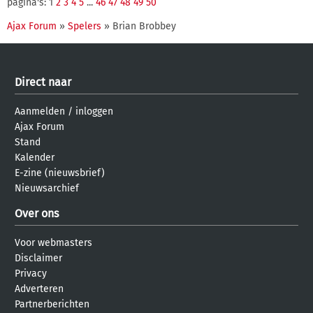
pagina's: 1
2
3
4
5
...
46
47
48
49
50
Ajax Forum
»
Spelers
» Brian Brobbey
Direct naar
Aanmelden
/
inloggen
Ajax Forum
Stand
Kalender
E-zine (nieuwsbrief)
Nieuwsarchief
Over ons
Voor webmasters
Disclaimer
Privacy
Adverteren
Partnerberichten