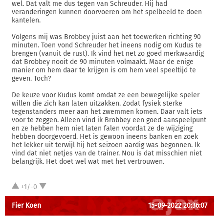
wel. Dat valt me dus tegen van Schreuder. Hij had
veranderingen kunnen doorvoeren om het spelbeeld te doen
kantelen.
Volgens mij was Brobbey juist aan het toewerken richting 90
minuten. Toen vond Schreuder het ineens nodig om Kudus te
brengen (vanuit de rust). Ik vind het net zo goed merkwaardig
dat Brobbey nooit de 90 minuten volmaakt. Maar de enige
manier om hem daar te krijgen is om hem veel speeltijd te
geven. Toch?
De keuze voor Kudus komt omdat ze een bewegelijke speler
willen die zich kan laten uitzakken. Zodat fysiek sterke
tegenstanders meer aan het zwemmen komen. Daar valt iets
voor te zeggen. Alleen vind ik Brobbey een goed aanspeelpunt
en ze hebben hem niet laten falen voordat ze de wijziging
hebben doorgevoerd. Het is gewoon ineens banken en zoek
het lekker uit terwijl hij het seizoen aardig was begonnen. Ik
vind dat niet netjes van de trainer. Nou is dat misschien niet
belangrijk. Het doet wel wat met het vertrouwen.
+1/-0
Fier Koen
15-09-2022 20:36:07