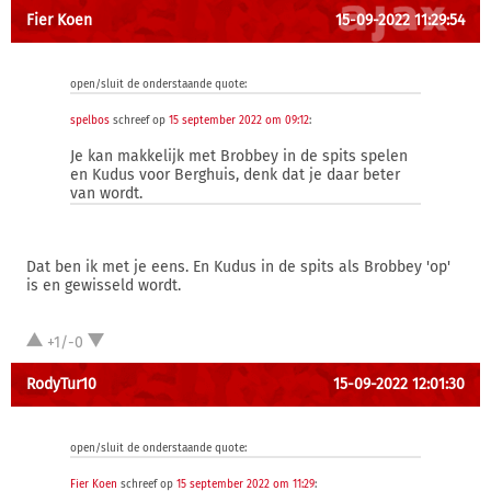
Fier Koen
15-09-2022 11:29:54
open/sluit de onderstaande quote:
spelbos
schreef op
15 september 2022 om 09:12
:
Je kan makkelijk met Brobbey in de spits spelen
en Kudus voor Berghuis, denk dat je daar beter
van wordt.
Dat ben ik met je eens. En Kudus in de spits als Brobbey 'op'
is en gewisseld wordt.
+1/-0
RodyTur10
15-09-2022 12:01:30
open/sluit de onderstaande quote:
Fier Koen
schreef op
15 september 2022 om 11:29
: