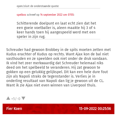
open/sluit de onderstaande quote:
spelbos
schreef op
14 september 2022 om 07:55
:
Schitterende doelpunt en laat echt zien dat het
een goeie voetballer is, aleen maakte hij 3 of 4
keer hands toen hij aangespeeld werd met een
speler in zijn rug.
Schreuder had gewoon Brobbey in de spits moeten zetten met
Kudus erachter of Kudus op rechts. Want Ajax kon de bal niet
vasthouden en ze speelden ook niet onder de druk vandaan.
Ik vind het zeer merkwaardig dat Schreuder helemaal niks
deed om het spelbeeld te veranderen. Hij zat gewoon te
gokken op een gelukkig gelijkspel. Dit kan een hele dure fout
zijn als Napoli straks de tegenstander is. Verlies je in
onderling resultaat van Napoli dan lig je gewoon uit de CL.
Want ik zie Ajax niet even winnen van Liverpool thuis.
+5/-0
Fier Koen
15-09-2022 00:25:56