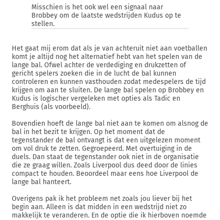
Misschien is het ook wel een signaal naar
Brobbey om de laatste wedstrijden Kudus op te
stellen.
Het gaat mij erom dat als je van achteruit niet aan voetballen
komt je altijd nog het alternatief hebt van het spelen van de
lange bal. Ofwel achter de verdediging en drukzetten of
gericht spelers zoeken die in de lucht de bal kunnen
controleren en kunnen vasthouden zodat medespelers de tijd
krijgen om aan te sluiten. De lange bal spelen op Brobbey en
Kudus is logischer vergeleken met opties als Tadic en
Berghuis (als voorbeeld).
Bovendien hoeft de lange bal niet aan te komen om alsnog de
bal in het bezit te krijgen. Op het moment dat de
tegenstander de bal ontvangt is dat een uitgelezen moment
om vol druk te zetten. Gegroepeerd. Met overtuiging in de
duels. Dan staat de tegenstander ook niet in de organisatie
die ze graag willen. Zoals Liverpool dus deed door de linies
compact te houden. Beoordeel maar eens hoe Liverpool de
lange bal hanteert.
Overigens pak ik het probleem net zoals jou liever bij het
begin aan. Alleen is dat midden in een wedstrijd niet zo
makkelijk te veranderen. En de optie die ik hierboven noemde