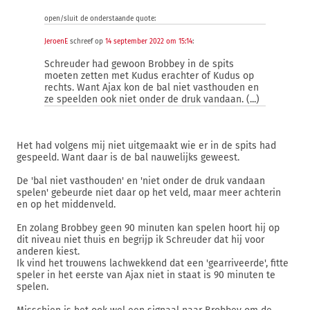
open/sluit de onderstaande quote:
JeroenE
schreef op
14 september 2022 om 15:14
:
Schreuder had gewoon Brobbey in de spits
moeten zetten met Kudus erachter of Kudus op
rechts. Want Ajax kon de bal niet vasthouden en
ze speelden ook niet onder de druk vandaan. (...)
Het had volgens mij niet uitgemaakt wie er in de spits had
gespeeld. Want daar is de bal nauwelijks geweest.
De 'bal niet vasthouden' en 'niet onder de druk vandaan
spelen' gebeurde niet daar op het veld, maar meer achterin
en op het middenveld.
En zolang Brobbey geen 90 minuten kan spelen hoort hij op
dit niveau niet thuis en begrijp ik Schreuder dat hij voor
anderen kiest.
Ik vind het trouwens lachwekkend dat een 'gearriveerde', fitte
speler in het eerste van Ajax niet in staat is 90 minuten te
spelen.