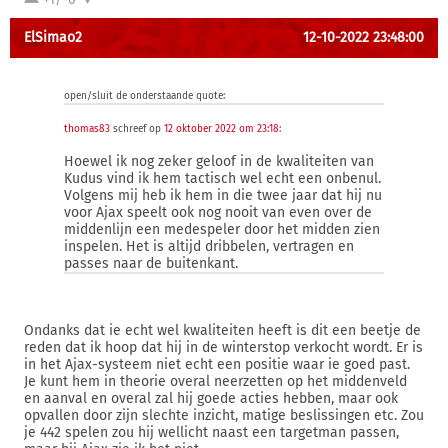
ElSimao2
12-10-2022 23:48:00
open/sluit de onderstaande quote:
thomas83
schreef op
12 oktober 2022 om 23:18
:
Hoewel ik nog zeker geloof in de kwaliteiten van
Kudus vind ik hem tactisch wel echt een onbenul.
Volgens mij heb ik hem in die twee jaar dat hij nu
voor Ajax speelt ook nog nooit van even over de
middenlijn een medespeler door het midden zien
inspelen. Het is altijd dribbelen, vertragen en
passes naar de buitenkant.
Ondanks dat ie echt wel kwaliteiten heeft is dit een beetje de
reden dat ik hoop dat hij in de winterstop verkocht wordt. Er is
in het Ajax-systeem niet echt een positie waar ie goed past.
Je kunt hem in theorie overal neerzetten op het middenveld
en aanval en overal zal hij goede acties hebben, maar ook
opvallen door zijn slechte inzicht, matige beslissingen etc. Zou
je 442 spelen zou hij wellicht naast een targetman passen,