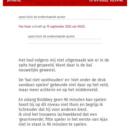
JeroenE
15-09-2022 16:39:42
open/sluit de onderstaande quote:
Fier Koen
schreef op
15 september 2022 om 00:25
:
open/sluit de onderstaande quote:
Het had volgens mij niet uitgemaakt wie er in de
spits had gespeeld. Want daar is de bal
nauwelijks geweest.
De 'bal niet vasthouden' en 'niet onder de druk
vandaan spelen' gebeurde niet daar op het veld,
maar meer achterin en op het middenveld.
En zolang Brobbey geen 90 minuten kan spelen
hoort hij op dit niveau niet thuis en begrijp ik
Schreuder dat hij voor anderen kiest.
Ik vind het trouwens lachwekkend dat een
'gearriveerde', fitte speler in het eerste van Ajax
niet in staat is 90 minuten te spelen.