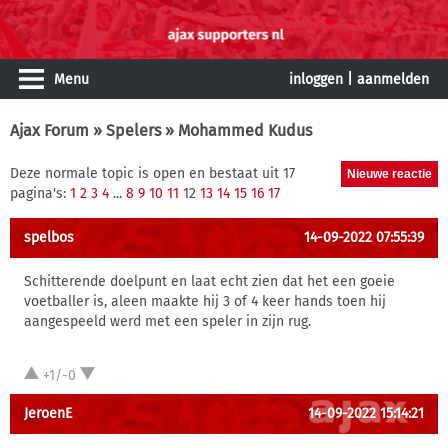
Menu
inloggen
|
aanmelden
Ajax Forum
»
Spelers
» Mohammed Kudus
Deze normale topic is open en bestaat uit 17
pagina's:
1
2
3
4
...
8
9
10
11
12
13
14
15
16
17
spelbos
14-09-2022 07:55:39
Schitterende doelpunt en laat echt zien dat het een goeie
voetballer is, aleen maakte hij 3 of 4 keer hands toen hij
aangespeeld werd met een speler in zijn rug.
+1/-0
JeroenE
14-09-2022 15:14:21