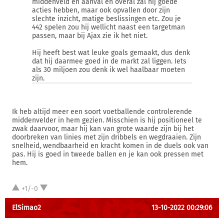
middenveld en aanval en overal zal hij goede
acties hebben, maar ook opvallen door zijn
slechte inzicht, matige beslissingen etc. Zou je
442 spelen zou hij wellicht naast een targetman
passen, maar bij Ajax zie ik het niet.
Hij heeft best wat leuke goals gemaakt, dus denk
dat hij daarmee goed in de markt zal liggen. Iets
als 30 miljoen zou denk ik wel haalbaar moeten
zijn.
Ik heb altijd meer een soort voetballende controlerende
middenvelder in hem gezien. Misschien is hij positioneel te
zwak daarvoor, maar hij kan van grote waarde zijn bij het
doorbreken van linies met zijn dribbels en wegdraaien. Zijn
snelheid, wendbaarheid en kracht komen in de duels ook van
pas. Hij is goed in tweede ballen en je kan ook pressen met
hem.
+1/-0
ElSimao2
13-10-2022 00:29:06