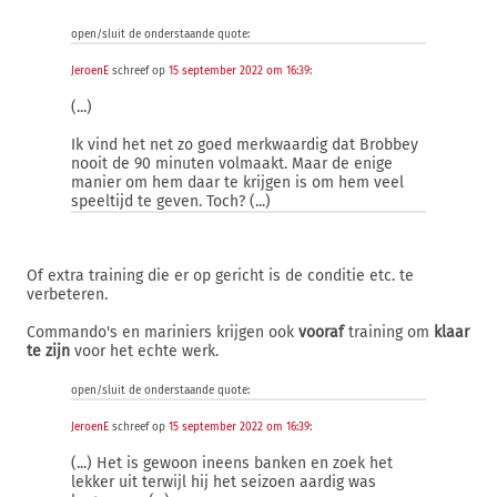
open/sluit de onderstaande quote:
JeroenE
schreef op
15 september 2022 om 16:39
:
(...)
Ik vind het net zo goed merkwaardig dat Brobbey
nooit de 90 minuten volmaakt. Maar de enige
manier om hem daar te krijgen is om hem veel
speeltijd te geven. Toch? (...)
Of extra training die er op gericht is de conditie etc. te
verbeteren.
Commando's en mariniers krijgen ook
vooraf
training om
klaar
te zijn
voor het echte werk.
open/sluit de onderstaande quote:
JeroenE
schreef op
15 september 2022 om 16:39
:
(...) Het is gewoon ineens banken en zoek het
lekker uit terwijl hij het seizoen aardig was