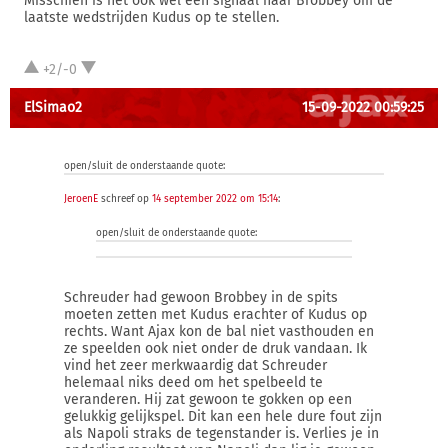
Misschien is het ook wel een signaal naar Brobbey om de
laatste wedstrijden Kudus op te stellen.
+2/-0
ElSimao2
15-09-2022 00:59:25
open/sluit de onderstaande quote:
JeroenE
schreef op
14 september 2022 om 15:14
:
open/sluit de onderstaande quote:
Schreuder had gewoon Brobbey in de spits
moeten zetten met Kudus erachter of Kudus op
rechts. Want Ajax kon de bal niet vasthouden en
ze speelden ook niet onder de druk vandaan. Ik
vind het zeer merkwaardig dat Schreuder
helemaal niks deed om het spelbeeld te
veranderen. Hij zat gewoon te gokken op een
gelukkig gelijkspel. Dit kan een hele dure fout zijn
als Napoli straks de tegenstander is. Verlies je in