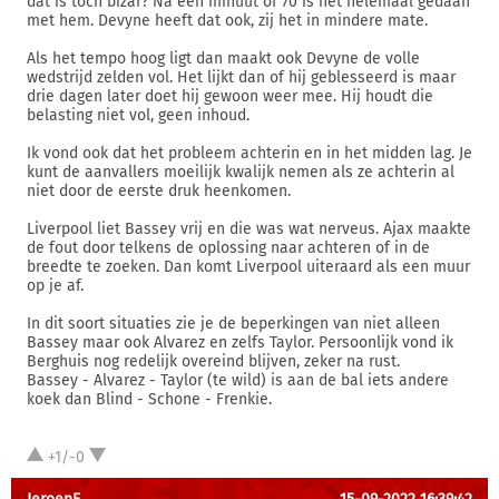
dat is toch bizar? Na een minuut of 70 is het helemaal gedaan
met hem. Devyne heeft dat ook, zij het in mindere mate.
Als het tempo hoog ligt dan maakt ook Devyne de volle
wedstrijd zelden vol. Het lijkt dan of hij geblesseerd is maar
drie dagen later doet hij gewoon weer mee. Hij houdt die
belasting niet vol, geen inhoud.
Ik vond ook dat het probleem achterin en in het midden lag. Je
kunt de aanvallers moeilijk kwalijk nemen als ze achterin al
niet door de eerste druk heenkomen.
Liverpool liet Bassey vrij en die was wat nerveus. Ajax maakte
de fout door telkens de oplossing naar achteren of in de
breedte te zoeken. Dan komt Liverpool uiteraard als een muur
op je af.
In dit soort situaties zie je de beperkingen van niet alleen
Bassey maar ook Alvarez en zelfs Taylor. Persoonlijk vond ik
Berghuis nog redelijk overeind blijven, zeker na rust.
Bassey - Alvarez - Taylor (te wild) is aan de bal iets andere
koek dan Blind - Schone - Frenkie.
+1/-0