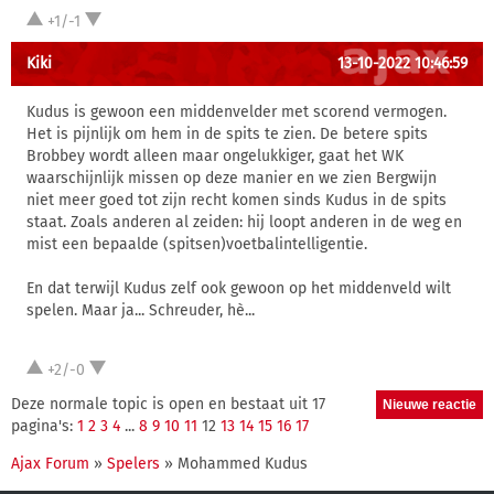
+1/-1
Kiki
13-10-2022 10:46:59
Kudus is gewoon een middenvelder met scorend vermogen.
Het is pijnlijk om hem in de spits te zien. De betere spits
Brobbey wordt alleen maar ongelukkiger, gaat het WK
waarschijnlijk missen op deze manier en we zien Bergwijn
niet meer goed tot zijn recht komen sinds Kudus in de spits
staat. Zoals anderen al zeiden: hij loopt anderen in de weg en
mist een bepaalde (spitsen)voetbalintelligentie.
En dat terwijl Kudus zelf ook gewoon op het middenveld wilt
spelen. Maar ja... Schreuder, hè...
+2/-0
Deze normale topic is open en bestaat uit 17
pagina's:
1
2
3
4
...
8
9
10
11
12
13
14
15
16
17
Ajax Forum
»
Spelers
» Mohammed Kudus