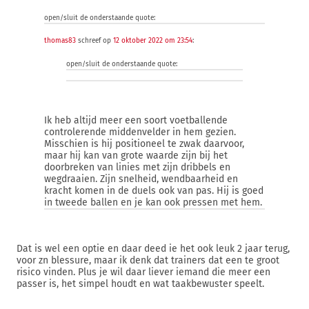
open/sluit de onderstaande quote:
thomas83
schreef op
12 oktober 2022 om 23:54
:
open/sluit de onderstaande quote:
Ik heb altijd meer een soort voetballende
controlerende middenvelder in hem gezien.
Misschien is hij positioneel te zwak daarvoor,
maar hij kan van grote waarde zijn bij het
doorbreken van linies met zijn dribbels en
wegdraaien. Zijn snelheid, wendbaarheid en
kracht komen in de duels ook van pas. Hij is goed
in tweede ballen en je kan ook pressen met hem.
Dat is wel een optie en daar deed ie het ook leuk 2 jaar terug,
voor zn blessure, maar ik denk dat trainers dat een te groot
risico vinden. Plus je wil daar liever iemand die meer een
passer is, het simpel houdt en wat taakbewuster speelt.