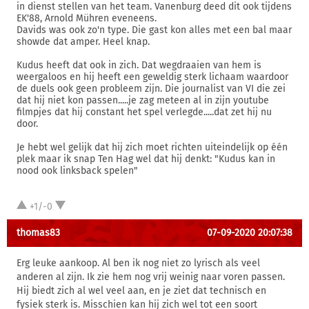
in dienst stellen van het team. Vanenburg deed dit ook tijdens
EK'88, Arnold Mühren eveneens.
Davids was ook zo'n type. Die gast kon alles met een bal maar
showde dat amper. Heel knap.
Kudus heeft dat ook in zich. Dat wegdraaien van hem is
weergaloos en hij heeft een geweldig sterk lichaam waardoor
de duels ook geen probleem zijn. Die journalist van VI die zei
dat hij niet kon passen.....je zag meteen al in zijn youtube
filmpjes dat hij constant het spel verlegde.....dat zet hij nu
door.
Je hebt wel gelijk dat hij zich moet richten uiteindelijk op één
plek maar ik snap Ten Hag wel dat hij denkt: "Kudus kan in
nood ook linksback spelen"
+1/-0
thomas83
07-09-2020 20:07:38
Erg leuke aankoop. Al ben ik nog niet zo lyrisch als veel
anderen al zijn. Ik zie hem nog vrij weinig naar voren passen.
Hij biedt zich al wel veel aan, en je ziet dat technisch en
fysiek sterk is. Misschien kan hij zich wel tot een soort