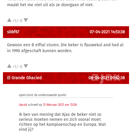
maakt het me niet uit als ze doorgaan of niet.
+1/-0
sbbf67
07-04-2021 14:53:38
Gewoon een B elftal sturen. Die beker is flauwekul and had al
in 1990 afgeschaft kunnen worden.
+1/-0
El Grande Ghacied
08-04-2021 09:42:38
open/sluit de onderstaande quote:
iJacob
schreef op
12 februari 2021 om 12:28
:
Ik ben van mening dat Ajax de beker niet zo
serieus moeten nemen en zich vooral moet
richten op het kampioenschap en Europa. Wat
vind jij?