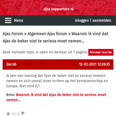
Menu
inloggen
|
aanmelden
Ajax Forum
»
Algemeen Ajax forum
» Waarom ik vind dat
Ajax de beker niet te serieus moet nemen…
Deze normale topic is open en bestaat uit 1 pagina.
iJacob
12-02-2021 12:28:35
Ik ben van mening dat Ajax de beker niet zo serieus moeten
nemen en zich vooral moet richten op het kampioenschap en
Europa. Wat vind jij?
Bron:
Waarom ik vind dat Ajax de beker niet te serieus moet
nemen…
+1/-0