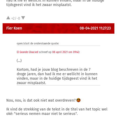
had ik me er wellicht in kunnen vinden, maar in de huidige
tijdsgeest vind ik het zwaar misplaatst.
+2/-0
Fier Koen
08-04-2021 11:27:23
open/sluit de onderstaande quote:
El Grande Ghacied
schreef op
08 april 2021 om 09:42
:
(...)
Kortom, had je jouw blog beschreven in de 7
droge jaren, dan had ik me er wellicht in kunnen
vinden, maar in de huidige tijdsgeest vind ik het
zwaar misplaatst.
Nou, nou, is dat ook niet wat overdreven?
Ik vind de strekking van de tekst in de titel van het topic wel
oké: "serieus nemen maar niet te serieus".