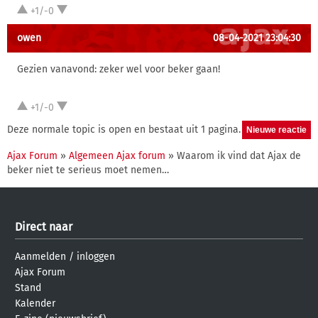
+1/-0
owen
08-04-2021 23:04:30
Gezien vanavond: zeker wel voor beker gaan!
+1/-0
Deze normale topic is open en bestaat uit 1 pagina.
Ajax Forum
»
Algemeen Ajax forum
» Waarom ik vind dat Ajax de
beker niet te serieus moet nemen…
Direct naar
Aanmelden
/
inloggen
Ajax Forum
Stand
Kalender