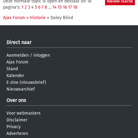
Deze normale topic is open en bestaat uit 18
pagina's:
1
2
3
4
5
6
7
8
...
14
15
16
17
18
Ajax Forum
»
Historie
» Daley Blind
Direct naar
Aanmelden
/
inloggen
Ajax Forum
Stand
Kalender
E-zine (nieuwsbrief)
Nieuwsarchief
Over ons
Voor webmasters
Disclaimer
Privacy
Adverteren