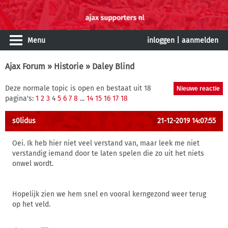
Menu
inloggen
|
aanmelden
Ajax Forum
»
Historie
» Daley Blind
Deze normale topic is open en bestaat uit 18
pagina's:
1
2
3
4
5
6
7
8
...
14
15
16
17
18
s0lidus
21-12-2019 14:07:55
Oei. Ik heb hier niet veel verstand van, maar leek me niet
verstandig iemand door te laten spelen die zo uit het niets
onwel wordt.
Hopelijk zien we hem snel en vooral kerngezond weer terug
op het veld.