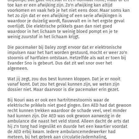
toe kan er een afwijking zijn. Zo'n afwijking kan altijd
voorkomen en vaak heb je het niet eens door. Maar soms kan
het zo zijn dat er een afwijking of een serie afwijkingen is
waardoor je duizelig wordt, flauwvalt en in het ergste geval
overlijdt. Die elektrische prikkels gaan dan niet goed
waardoor in het lichaam te weinig bloed pompt en je te
weinig zuurstof in het lichaam krijgt.
Die pacemaker bij Daley zorgt ervoor dat er elektronische
impulsen naar het hart worden gestuurd, mocht er weer zo'n
stoornis of hartfalen ontstaan. Hetzelfde als wat er toen bij
Evander Sno is gebeurt. Dus dat zit wel snor over het
algemeen.
Wat jij zegt, zou dus best kunnen kloppen. Dat je er nooit
vanaf komt. Dat zou het geval kunnen zijn, we weten zijn
dossier niet. Maar daarvoor is die pacemaker erin gezet.
Bij Nouri was er ook een hartritmestoornis waar de
elektrische prikkels niet goed gingen. Een AED had dat gewoon
recht kunnen trekken waardoor de schade veel, veel minder
had kunnen zijn. Die AED was ook gewoon aanwezig in de
ambulance die naast het veld stond. Alleen dacht de arts dat
hij z'n tong had ingeslikt en duurde het een kwartier voordat
de AED erbij kwam. Iedere ambulancemedewerker had
meteen, bij het gebrek aan circulatie/ademhaling,