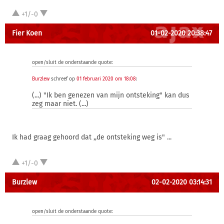
+1/-0
Fier Koen
01-02-2020 20:38:47
open/sluit de onderstaande quote:
Burzlew
schreef op
01 februari 2020 om 18:08
:
(...) "Ik ben genezen van mijn ontsteking" kan dus
zeg maar niet. (...)
Ik had graag gehoord dat ,,de ontsteking weg is" ...
+1/-0
Burzlew
02-02-2020 03:14:31
open/sluit de onderstaande quote: