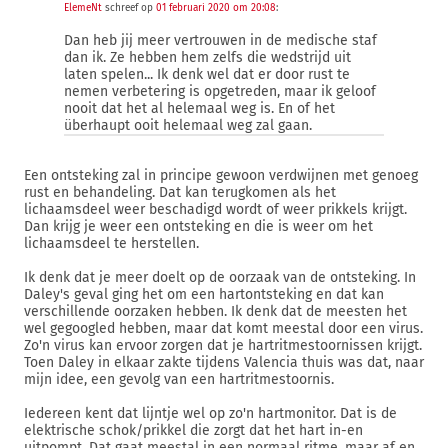
ElemeNt
schreef op
01 februari 2020 om 20:08
:
Dan heb jij meer vertrouwen in de medische staf
dan ik. Ze hebben hem zelfs die wedstrijd uit
laten spelen... Ik denk wel dat er door rust te
nemen verbetering is opgetreden, maar ik geloof
nooit dat het al helemaal weg is. En of het
überhaupt ooit helemaal weg zal gaan.
Een ontsteking zal in principe gewoon verdwijnen met genoeg
rust en behandeling. Dat kan terugkomen als het
lichaamsdeel weer beschadigd wordt of weer prikkels krijgt.
Dan krijg je weer een ontsteking en die is weer om het
lichaamsdeel te herstellen.
Ik denk dat je meer doelt op de oorzaak van de ontsteking. In
Daley's geval ging het om een hartontsteking en dat kan
verschillende oorzaken hebben. Ik denk dat de meesten het
wel gegoogled hebben, maar dat komt meestal door een virus.
Zo'n virus kan ervoor zorgen dat je hartritmestoornissen krijgt.
Toen Daley in elkaar zakte tijdens Valencia thuis was dat, naar
mijn idee, een gevolg van een hartritmestoornis.
Iedereen kent dat lijntje wel op zo'n hartmonitor. Dat is de
elektrische schok/prikkel die zorgt dat het hart in-en
uitpompt. Dat gaat meestal in een normaal ritme, maar af en