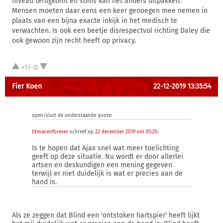
niveau terugkomt en soms kan het anders uitpakken.
Mensen moeten daar eens een keer genoegen mee nemen in
plaats van een bijna exacte inkijk in het medisch te
verwachten. Is ook een beetje disrespectvol richting Daley die
ook gewoon zijn recht heeft op privacy.
+1/-0
Fier Koen
22-12-2019 13:35:54
open/sluit de onderstaande quote:
litmanenforever
schreef op
22 december 2019 om 05:25
:
Is te hopen dat Ajax snel wat meer toelichting
geeft op deze situatie. Nu wordt er door allerlei
artsen en deskundigen een mening gegeven
terwijl er niet duidelijk is wat er precies aan de
hand is.
Als ze zeggen dat Blind een 'ontstoken hartspier' heeft lijkt