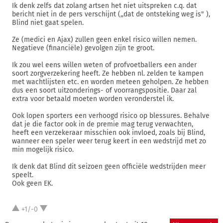
Ik denk zelfs dat zolang artsen het niet uitspreken c.q. dat
bericht niet in de pers verschijnt (,,dat de ontsteking weg is" ),
Blind niet gaat spelen.
Ze (medici en Ajax) zullen geen enkel risico willen nemen.
Negatieve (financiële) gevolgen zijn te groot.
Ik zou wel eens willen weten of profvoetballers een ander
soort zorgverzekering heeft. Ze hebben nl. zelden te kampen
met wachtlijsten etc. en worden meteen geholpen. Ze hebben
dus een soort uitzonderings- of voorrangspositie. Daar zal
extra voor betaald moeten worden veronderstel ik.
Ook lopen sporters een verhoogd risico op blessures. Behalve
dat je die factor ook in de premie mag terug verwachten,
heeft een verzekeraar misschien ook invloed, zoals bij Blind,
wanneer een speler weer terug keert in een wedstrijd met zo
min mogelijk risico.
Ik denk dat Blind dit seizoen geen officiële wedstrijden meer
speelt.
Ook geen EK.
+1/-0