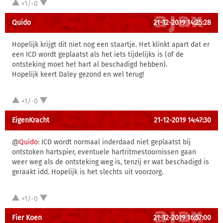
+1/-0
Quido
21-12-2019 14:25:28
Hopelijk krijgt dit niet nog een staartje. Het klinkt apart dat er
een ICD wordt geplaatst als het iets tijdelijks is (of de
ontsteking moet het hart al beschadigd hebben).
Hopelijk keert Daley gezond en wel terug!
+1/-0
EigenKracht
21-12-2019 14:47:30
@
Quido
: ICD wordt normaal inderdaad niet geplaatst bij
ontstoken hartspier, eventuele hartritmestoornissen gaan
weer weg als de ontsteking weg is, tenzij er wat beschadigd is
geraakt idd. Hopelijk is het slechts uit voorzorg.
+1/-0
Fier Koen
21-12-2019 16:57:00