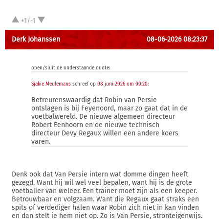
+1/-1
Derk Johanssen
08-06-2026 08:23:37
open/sluit de onderstaande quote:
Sjakie Meulemans
schreef op
08 juni 2026 om 00:20
:
Betreurenswaardig dat Robin van Persie
ontslagen is bij Feyenoord, maar zo gaat dat in de
voetbalwereld. De nieuwe algemeen directeur
Robert Eenhoorn en de nieuwe technisch
directeur Devy Regaux willen een andere koers
varen.
Denk ook dat Van Persie intern wat domme dingen heeft
gezegd. Want hij wil wel veel bepalen, want hij is de grote
voetballer van weleer. Een trainer moet zijn als een keeper.
Betrouwbaar en volgzaam. Want die Regaux gaat straks een
spits of verdediger halen waar Robin zich niet in kan vinden
en dan stelt ie hem niet op. Zo is Van Persie, stronteigenwijs.