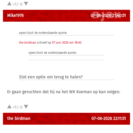
+1/-0
Mike1976
07-06-2026 21:40:51
open/sluit de onderstaande quote:
the birdman
schreef op
07 juni 2026 om 18:45
:
open/sluit de onderstaande quote:
Slot een optie om terug te halen?
Er gaan geruchten dat hij na het WK Koeman op kan volgen.
+1/-0
the birdman
07-06-2026 22:11:51