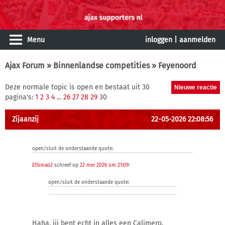
Menu
inloggen
|
aanmelden
Ajax Forum
»
Binnenlandse competities
» Feyenoord
Deze normale topic is open en bestaat uit 30
pagina's:
1
2
3
4
...
26
27
28
29
30
Zijaanzij
22-05-2026 22:08:56
open/sluit de onderstaande quote:
ElSimao2
schreef op
22 mei 2026 om 21:09
:
open/sluit de onderstaande quote:
Haha, jij bent echt in alles een Calimero.