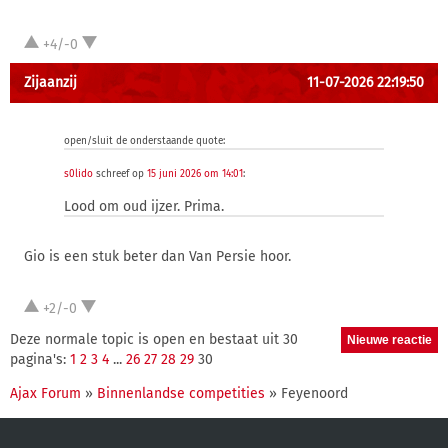
+4/-0
Zijaanzij
11-07-2026 22:19:50
open/sluit de onderstaande quote:
s0lido
schreef op
15 juni 2026 om 14:01
:
Lood om oud ijzer. Prima.
Gio is een stuk beter dan Van Persie hoor.
+2/-0
Deze normale topic is open en bestaat uit 30
pagina's:
1
2
3
4
...
26
27
28
29
30
Ajax Forum
»
Binnenlandse competities
» Feyenoord