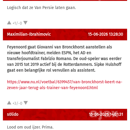
Logisch dat ze Van Persie laten gaan.
+1/-0
Maximilian-Ibrahimovic
15-06-2026 13:28:30
Feyenoord gaat Giovanni van Bronckhorst aanstellen als
nieuwe hoofdtrainer, melden ESPN, het AD en
transferjournalist Fabrizio Romano. De oud-speler was eerder
van 2015 tot 2019 actief bij de Rotterdammers. Sipke Hulshoff
gaat een belangrijke rol vervullen als assistent.
https://www.nu.nl/voetbal/6399457/van-bronckhorst-keert-na-
zeven-jaar-terug-als-trainer-van-feyenoord.html
+3/-0
s0lido
15-06-2026 14:01:31
Lood om oud ijzer. Prima.