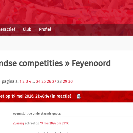
teractief
Club
Profiel
ndse competities
» Feyenoord
0 pagina's:
1
2
3
4
...
24
25
26
27
28
29
30
st op 19 mei 2026, 21:48:14
(in reactie)
open/sluit de onderstaande quote:
Zijaanzij
schreef op
19 mei 2026 om 21:19
: