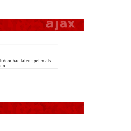
uk door had laten spelen als
den.