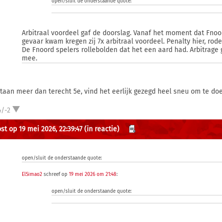
open/sluit de onderstaande quote:
Arbitraal voordeel gaf de doorslag. Vanaf het moment dat Fnoo
gevaar kwam kregen zij 7x arbitraal voordeel. Penalty hier, rode
De Fnoord spelers rollebolden dat het een aard had. Arbitrage g
mee.
staan meer dan terecht 5e, vind het eerlijk gezegd heel sneu om te doe
4/-2
st op 19 mei 2026, 22:39:47
(in reactie)
open/sluit de onderstaande quote:
ElSimao2
schreef op
19 mei 2026 om 21:48
:
open/sluit de onderstaande quote: