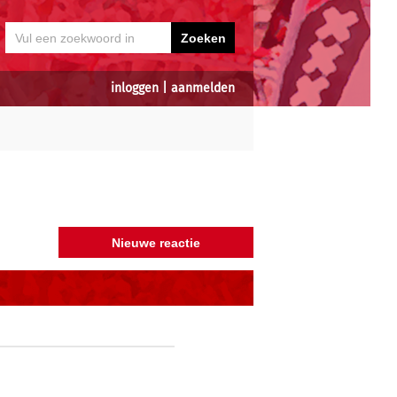
inloggen
|
aanmelden