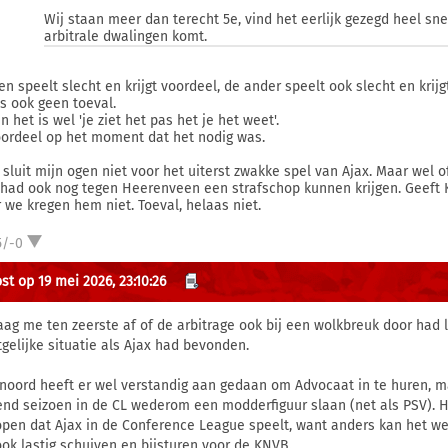
Wij staan meer dan terecht 5e, vind het eerlijk gezegd heel sn
arbitrale dwalingen komt.
en speelt slecht en krijgt voordeel, de ander speelt ook slecht en krij
is ook geen toeval.
n het is wel 'je ziet het pas het je het weet'.
oordeel op het moment dat het nodig was.
k sluit mijn ogen niet voor het uiterst zwakke spel van Ajax. Maar wel o
 had ook nog tegen Heerenveen een strafschop kunnen krijgen. Geeft
 we kregen hem niet. Toeval, helaas niet.
5/-0
st op 19 mei 2026, 23:10:26
raag me ten zeerste af of de arbitrage ook bij een wolkbreuk door had 
tgelijke situatie als Ajax had bevonden.
noord heeft er wel verstandig aan gedaan om Advocaat in te huren, m
end seizoen in de CL wederom een modderfiguur slaan (net als PSV). H
open dat Ajax in de Conference League speelt, want anders kan het we
ook lastig schuiven en bijsturen voor de KNVB.