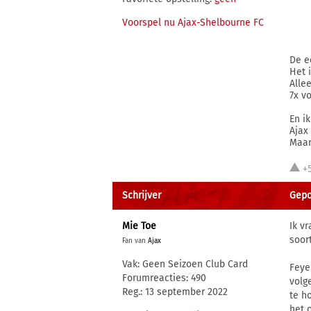
Voorspel nu Ajax-Shelbourne FC
De e
Het 
Allee
7x v
En i
Ajax
Maar
+
Schrijver
Gepo
Mie Toe
Ik v
soor
Fan van
Ajax
Vak: Geen Seizoen Club Card
Feye
Forumreacties: 490
volg
Reg.: 13 september 2022
te h
het 