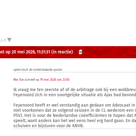
/-1
st op 20 mei 2026, 11:31:31
(in reactie)
open/sluit de onderstaande quote:
Mie Toe
schreef op
19 mei 2026 om 23:10
:
Ik vraag me ten zeerste af of de arbitrage ook bij een wolkbre
Feyenoord zich in een soortgelijke situatie als Ajax had bevon
Feyenoord heeft er wel verstandig aan gedaan om Advocaat in 
niet voorkomen dat ze volgend seizoen in de CL wederom een m
PSV). Het is voor de Nederlandse coëefficiënten te hopen dat 
speelt, want anders kan het wel eens heel erg hard gaan. En da
schuiven en bijsturen voor de KNVB.