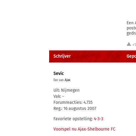
Een 
post
gedra
+1
Schrijver
Gepo
Sevic
Fan van
Ajax
Uit: Nijmegen
Vak: -
Forumreacties: 4.735
Reg.: 16 augustus 2007
Favoriete opstelling:
4-3-3
Voorspel nu Ajax-Shelbourne FC