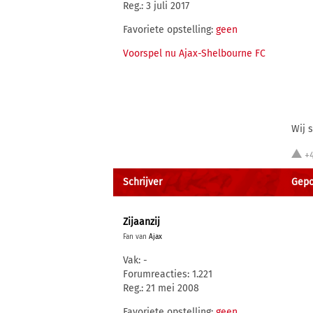
Reg.: 3 juli 2017
Favoriete opstelling:
geen
Voorspel nu Ajax-Shelbourne FC
Wij 
+
Schrijver
Gepo
Zijaanzij
Fan van
Ajax
Vak: -
Forumreacties: 1.221
Reg.: 21 mei 2008
Favoriete opstelling:
geen