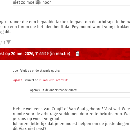
niet zo moeilijk hoor.
Ajax-trainer die een bepaalde taktiek toepast om de arbitrage te beï
er op een forum die het idee heeft dat Feyenoord wordt voorgetrokke
g dit.
/-1
st op 20 mei 2026, 11:55:29
(in reactie)
open/sluit de onderstaande quote:
Zijaanzij
schreef op
20 mei 2026 om 11:33
:
open/sluit de onderstaande quote:
Heb je wel eens van Cruijff of Van Gaal gehoord? Vast wel. Weet
ruimte voor de arbitrage verkleinen door ze te bekritiseren. 
je kans op winst vergroot.
Johan zei letterlijk dat je 'ze moest helpen om de juiste dingen
dit Ajax niet past?