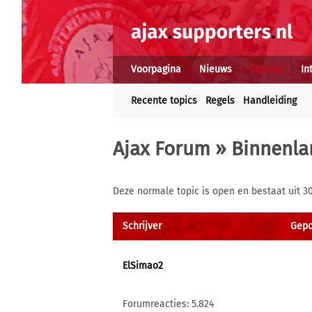
Voorpagina
Nieuws
Forums
In
Recente topics
Regels
Handleiding
Ajax Forum
»
Binnenla
Deze normale topic is open en bestaat uit 3
Schrijver
Gepo
ElSimao2
Forumreacties: 5.824