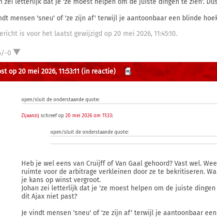
 zei letterlijk dat je 'ze moest helpen om de juiste dingen te zien'. Du
ndt mensen 'sneu' of 'ze zijn af' terwijl je aantoonbaar een blinde hoek 
ericht is voor het laatst gewijzigd op 20 mei 2026, 11:45:10.
4/-0
st op 20 mei 2026, 11:53:11
(in reactie)
open/sluit de onderstaande quote:
Zijaanzij
schreef op
20 mei 2026 om 11:33
:
open/sluit de onderstaande quote:
Heb je wel eens van Cruijff of Van Gaal gehoord? Vast wel. Weet
ruimte voor de arbitrage verkleinen door ze te bekritiseren. 
je kans op winst vergroot.
Johan zei letterlijk dat je 'ze moest helpen om de juiste dingen
dit Ajax niet past?
Je vindt mensen 'sneu' of 'ze zijn af' terwijl je aantoonbaar een