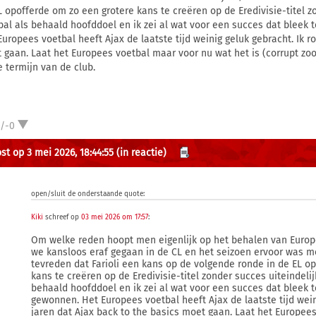
L opofferde om zo een grotere kans te creëren op de Eredivisie-titel z
bal als behaald hoofddoel en ik zei al wat voor een succes dat bleek te
Europees voetbal heeft Ajax de laatste tijd weinig geluk gebracht. Ik r
 gaan. Laat het Europees voetbal maar voor nu wat het is (corrupt zoo
e termijn van de club.
1/-0
st op 3 mei 2026, 18:44:55
(in reactie)
open/sluit de onderstaande quote:
Kiki
schreef op
03 mei 2026 om 17:57
:
Om welke reden hoopt men eigenlijk op het behalen van Europe
we kansloos eraf gegaan in de CL en het seizoen ervoor was me
tevreden dat Farioli een kans op de volgende ronde in de EL o
kans te creëren op de Eredivisie-titel zonder succes uiteindeli
behaald hoofddoel en ik zei al wat voor een succes dat bleek te 
gewonnen. Het Europees voetbal heeft Ajax de laatste tijd weini
jaren dat Ajax back to the basics moet gaan. Laat het Europee