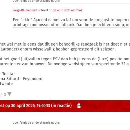
open/sluit de onderstaande quote:
Ewige-Blumenkraft
schreef op
28 april 2026 om 11:42
:
Een “ekte” Ajacied is niet zo laf om voor de ranglijst te hope
arbitragecommissie of rechtbank. Dan ben je echt een simp, inc
het wel met je eens dat dit een behoorlijke randzaak is het doet niet 
daaronder) enorm wisselvallig hebben gepresteerd dit seizoen.
t het goed (uit)vallen tegen PSV dan heb je eens de (luxe) positie om
urrenten er van brouwen. De overige wedstrijden van speelronde 32 zij
- Telstar
una Sittard - Feyenoord
 Twente
1/-0
t op 30 april 2026, 19:40:13
(in reactie)
open/sluit de onderstaande quote: