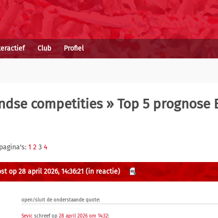
teractief
Club
Profiel
ndse competities
» Top 5 prognose 
pagina's:
1
2
3
4
t op 28 april 2026, 14:36:21
(in reactie)
open/sluit de onderstaande quote:
Sevic
schreef op
28 april 2026 om 14:32
: