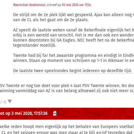
Maximilian-Ibrahimovic
schreef op
03 mei 2026 om 17:24
:
De strijd om de 2e plek lijkt wel gespeeld. Ajax kan alleen n
van de CL als het gaat om de 2e plaats.
AZ speelt de laatste weken vanaf de Bekerfinale eigenlijk het b
erbij is een wereld van verschil. Het is me dan ook een wond
kunnen doorstoten bij GA Eagles. NEC heeft het na de bekerfin
tegenstander moeilijk.
Twente had bij far het zwaarste programma en eindigt in Eindh
winnen. Staan op moment van schrijven op 1-1 in Alkmaar in ee
De laatste twee speelrondes begint iedereen op dezelfde tijd.
PSV Twente er nog toe doet voor plek 4 laat PSV Twente winnen. No dou
winning vanmiddag van AZ is van belang alhoewel zij ook niet meer sc
1/-0
st op 3 mei 2026, 17:57:36
elke reden hoopt men eigenlijk op het behalen van Europees voetbal?
e CL en het seizoen ervoor was men maar al te blij en/of tevreden dat