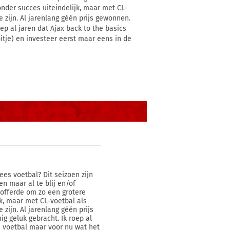
onder succes uiteindelijk, maar met CL-
 zijn. Al jarenlang géén prijs gewonnen.
oep al jaren dat Ajax back to the basics
itje) en investeer eerst maar eens in de
es voetbal? Dit seizoen zijn
n maar al te blij en/of
pofferde om zo een grotere
jk, maar met CL-voetbal als
zijn. Al jarenlang géén prijs
g geluk gebracht. Ik roep al
s voetbal maar voor nu wat het