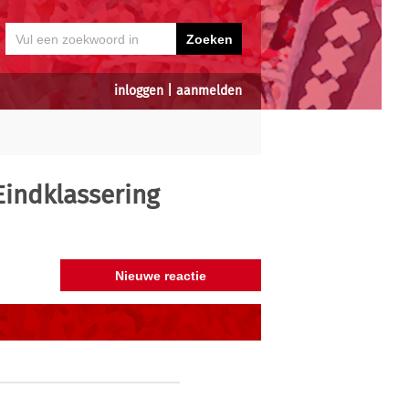
inloggen
|
aanmelden
Eindklassering