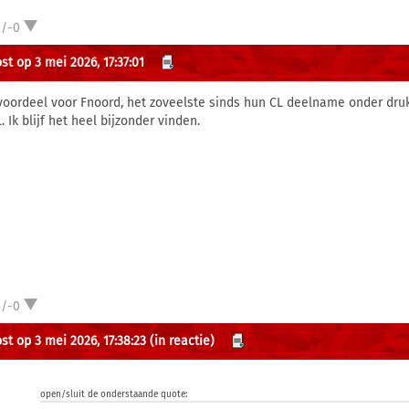
2/-0
st op 3 mei 2026, 17:37:01
voordeel voor Fnoord, het zoveelste sinds hun CL deelname onder dru
. Ik blijf het heel bijzonder vinden.
3/-0
st op 3 mei 2026, 17:38:23
(in reactie)
open/sluit de onderstaande quote: