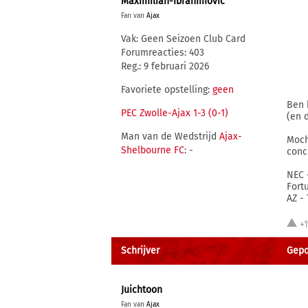
Maximilian-Ibrahimovic
Fan van
Ajax
Vak: Geen Seizoen Club Card
Forumreacties: 403
Reg.: 9 februari 2026
Favoriete opstelling:
geen
Ben 
PEC Zwolle-Ajax 1-3 (0-1)
(en 
Man van de Wedstrijd
Ajax-
Moch
Shelbourne FC
: -
conc
NEC 
Fort
AZ -
+
Schrijver
Gepos
Juichtoon
Fan van
Ajax