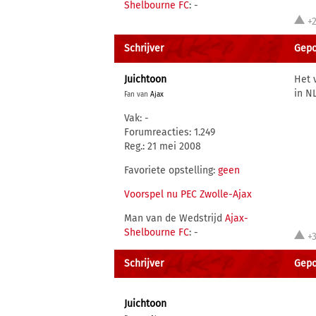
Shelbourne FC
: -
+
Schrijver
Gepo
Juichtoon
Het 
in NL
Fan van
Ajax
Vak: -
Forumreacties: 1.249
Reg.: 21 mei 2008
Favoriete opstelling:
geen
Voorspel nu PEC Zwolle-Ajax
Man van de Wedstrijd
Ajax-
Shelbourne FC
: -
+
Schrijver
Gepo
Juichtoon