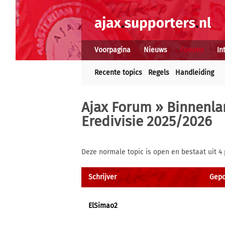
Voorpagina
Nieuws
Forums
In
Recente topics
Regels
Handleiding
Ajax Forum
»
Binnenla
Eredivisie 2025/2026
Deze normale topic is open en bestaat uit 4 
Schrijver
Gepos
ElSimao2