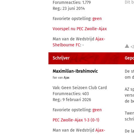
Dit b
Forumreacties: 1.779
Reg.: 23 juni 2014
Favoriete opstelling:
geen
Voorspel nu PEC Zwolle-Ajax
Man van de Wedstrijd
Ajax-
Shelbourne FC
: -
+2
Schrijver
Gepo
Maximilian-Ibrahimovic
De s
om d
Fan van
Ajax
Vak: Geen Seizoen Club Card
AZ s
Forumreacties: 403
vers
Reg.: 9 februari 2026
de b
Favoriete opstelling:
geen
Twen
schr
PEC Zwolle-Ajax 1-3 (0-1)
Man van de Wedstrijd
Ajax-
De l