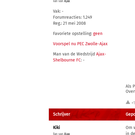
Fan van
Ajax
Vak: -
Forumreacties: 1.249
Reg.: 21 mei 2008
Favoriete opstelling:
geen
Voorspel nu PEC Zwolle-Ajax
Man van de Wedstrijd
Ajax-
Shelbourne FC
: -
Als 
Over
+
Schrijver
Gepo
Kiki
Om w
in d
Fan van
Ajax