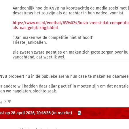
Aandoenlijk hoe de KNVB nu koortsachtig de media zoekt met 
desastreus het zou zijn als de rechter in hun nadeel vonnist.
https://www.nu.nl/voetbal/6394024/knvb-vreest-dat-competit
als-nac-gelijk-krijgt.html
"Dan maken we de competitie niet af hoor!"
Trieste jankballen.
Die zweten zware peentjes en maken zich grote zorgen over h
vanochtend, dat weet ik wel.
NVB probeert nu in de publieke arena hun case te maken en daarmee 
r andere wij hadden daar allang actief in moeten zijn om dat narratief
en we nagelaten, slechte zaak.
4/-2
st op 28 april 2026, 20:46:36
(in reactie)