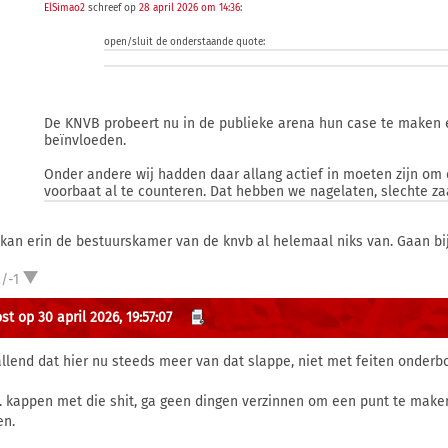
ElSimao2
schreef op
28 april 2026 om 14:36
:
open/sluit de onderstaande quote:
De KNVB probeert nu in de publieke arena hun case te maken 
beïnvloeden.
Onder andere wij hadden daar allang actief in moeten zijn om d
voorbaat al te counteren. Dat hebben we nagelaten, slechte za
 kan erin de bestuurskamer van de knvb al helemaal niks van. Gaan bij
/-1
t op 30 april 2026, 19:57:07
llend dat hier nu steeds meer van dat slappe, niet met feiten onderbou
b. kappen met die shit, ga geen dingen verzinnen om een punt te maken
en.