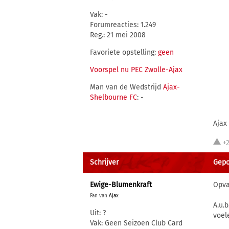
Vak: -
Forumreacties: 1.249
Reg.: 21 mei 2008
Favoriete opstelling:
geen
Voorspel nu PEC Zwolle-Ajax
Man van de Wedstrijd
Ajax-
Shelbourne FC
: -
Ajax
+2
Schrijver
Gepos
Ewige-Blumenkraft
Opva
Fan van
Ajax
A.u.
Uit: ?
voel
Vak: Geen Seizoen Club Card