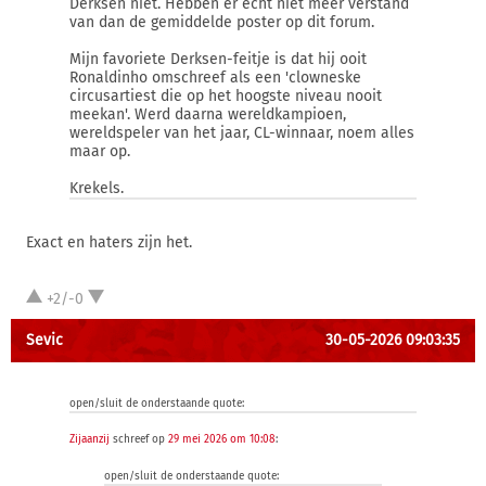
Derksen niet. Hebben er echt niet meer verstand
van dan de gemiddelde poster op dit forum.
Mijn favoriete Derksen-feitje is dat hij ooit
Ronaldinho omschreef als een 'clowneske
circusartiest die op het hoogste niveau nooit
meekan'. Werd daarna wereldkampioen,
wereldspeler van het jaar, CL-winnaar, noem alles
maar op.
Krekels.
Exact en haters zijn het.
+2/-0
Sevic
30-05-2026 09:03:35
open/sluit de onderstaande quote:
Zijaanzij
schreef op
29 mei 2026 om 10:08
:
open/sluit de onderstaande quote: