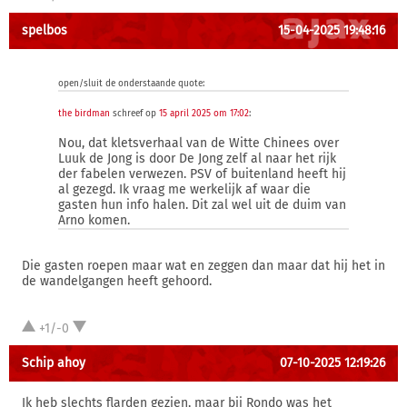
spelbos
15-04-2025 19:48:16
open/sluit de onderstaande quote:
the birdman
schreef op
15 april 2025 om 17:02
:
Nou, dat kletsverhaal van de Witte Chinees over
Luuk de Jong is door De Jong zelf al naar het rijk
der fabelen verwezen. PSV of buitenland heeft hij
al gezegd. Ik vraag me werkelijk af waar die
gasten hun info halen. Dit zal wel uit de duim van
Arno komen.
Die gasten roepen maar wat en zeggen dan maar dat hij het in
de wandelgangen heeft gehoord.
+1/-0
Schip ahoy
07-10-2025 12:19:26
Ik heb slechts flarden gezien, maar bij Rondo was het