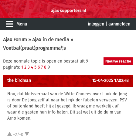
Menu
inloggen
|
aanmelden
Ajax Forum
»
Ajax in de media
»
Voetbal(praat)programma\'s
Deze normale topic is open en bestaat uit 9
pagina's:
1
2
3
4
5
6
7
8
9
the birdman
15-04-2025 17:02:48
Nou, dat kletsverhaal van de Witte Chinees over Luuk de Jong
is door De Jong zelf al naar het rijk der fabelen verwezen. PSV
of buitenland heeft hij al gezegd. Ik vraag me werkelijk af
waar die gasten hun info halen. Dit zal wel uit de duim van
Arno komen.
+2/-0