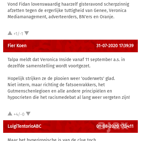
Vond Fidan lovenswaardig haarzelf gisteravond scherpzinnig
afzetten tegen de ergerlijke tuttigheid van Genee, Veronica
Mediamanagement, adverteerders, BN'ers en Oranje.
+1/-1
Fier Koen
31-07-2020 17:39:39
Talpa meldt dat Veronica Inside vanaf 11 september a.s. in
dezelfde samenstelling wordt voortgezet.
Hopelijk strijken ze de plooien weer 'ouderwets' glad.
Niet intern, maar richting de fatsoenrakkers, het
Gutmenschenlegioen en alle andere principiëlen en
hypocrieten die het racismedebat al lang weer vergeten zijn!
+4/-0
LuigiTentorioABC
01-08-2020 17:34:11
Maar het hyperironische is van de clue toch