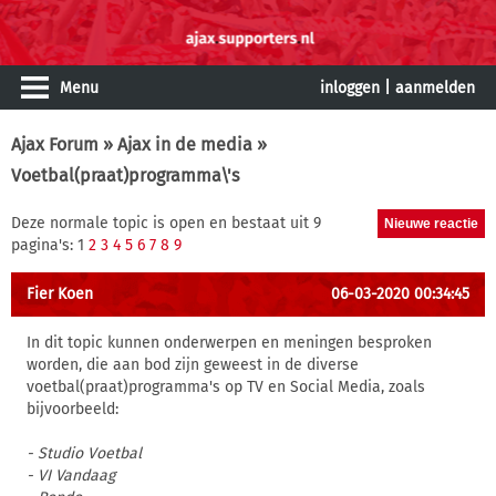
Menu
inloggen
|
aanmelden
Ajax Forum
»
Ajax in de media
»
Voetbal(praat)programma\'s
Deze normale topic is open en bestaat uit 9
pagina's: 1
2
3
4
5
6
7
8
9
Fier Koen
06-03-2020 00:34:45
In dit topic kunnen onderwerpen en meningen besproken
worden, die aan bod zijn geweest in de diverse
voetbal(praat)programma's op TV en Social Media, zoals
bijvoorbeeld:
- Studio Voetbal
- VI Vandaag