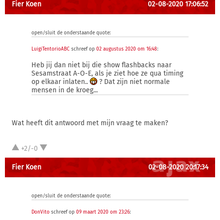
Fier Koen
02-08-2020 17:06:52
open/sluit de onderstaande quote:
LuigiTentorioABC
schreef op
02 augustus 2020 om 16:48
:
Heb jij dan niet bij die show flashbacks naar
Sesamstraat A-O-E, als je ziet hoe ze qua timing
op elkaar inlaten..
? Dat zijn niet normale
mensen in de kroeg...
Wat heeft dit antwoord met mijn vraag te maken?
+2/-0
Fier Koen
02-08-2020 20:17:34
open/sluit de onderstaande quote:
DonVito
schreef op
09 maart 2020 om 23:26
: