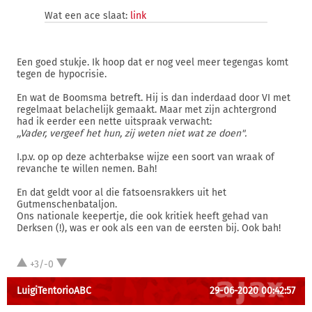
Wat een ace slaat:
link
Een goed stukje. Ik hoop dat er nog veel meer tegengas komt
tegen de hypocrisie.
En wat de Boomsma betreft. Hij is dan inderdaad door VI met
regelmaat belachelijk gemaakt. Maar met zijn achtergrond
had ik eerder een nette uitspraak verwacht:
,,Vader, vergeef het hun, zij weten niet wat ze doen".
I.p.v. op op deze achterbakse wijze een soort van wraak of
revanche te willen nemen. Bah!
En dat geldt voor al die fatsoensrakkers uit het
Gutmenschenbataljon.
Ons nationale keepertje, die ook kritiek heeft gehad van
Derksen (!), was er ook als een van de eersten bij. Ook bah!
+3/-0
LuigiTentorioABC
29-06-2020 00:42:57