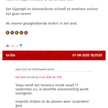
Dat Gijpvogel en Johanzeiksnor zichzelf zo mateloos serieus
zijn gaan nemen
Als moreel gezaghebbende leiders in het land.
+1/-4
tackle
01-08-2020 18:35:05
open/sluit de onderstaande quote:
Fier Koen
schreef op
31 juli 2020 om 17:39
:
Talpa meldt dat Veronica Inside vanaf 11
september a.s. in dezelfde samenstelling wordt
voortgezet.
Hopelijk strijken ze de plooien weer 'ouderwets'
glad.