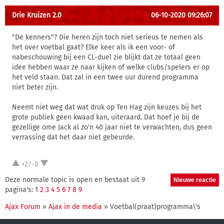
Drie Kruizen 2.0
06-10-2020 09:26:07
"De kenners"? Die heren zijn toch niet serieus te nemen als
het over voetbal gaat? Elke keer als ik een voor- of
nabeschouwing bij een CL-duel zie blijkt dat ze totaal geen
idee hebben waar ze naar kijken of welke clubs/spelers er op
het veld staan. Dat zal in een twee uur durend programma
niet beter zijn.
Neemt niet weg dat wat druk op Ten Hag zijn keuzes bij het
grote publiek geen kwaad kan, uiteraard. Dat hoef je bij de
gezellige ome Jack al zo'n 40 jaar niet te verwachten, dus geen
verrassing dat het daar niet gebeurde.
+2/-0
Deze normale topic is open en bestaat uit 9
pagina's: 1
2
3
4
5
6
7
8
9
Ajax Forum
»
Ajax in de media
» Voetbal(praat)programma\'s