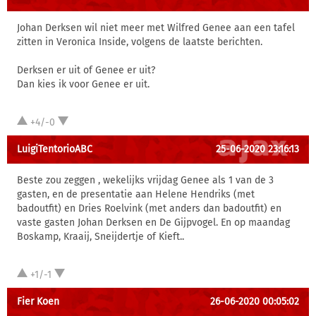
Johan Derksen wil niet meer met Wilfred Genee aan een tafel
zitten in Veronica Inside, volgens de laatste berichten.
Derksen er uit of Genee er uit?
Dan kies ik voor Genee er uit.
+4/-0
LuigiTentorioABC
25-06-2020 23:16:13
Beste zou zeggen , wekelijks vrijdag Genee als 1 van de 3
gasten, en de presentatie aan Helene Hendriks (met
badoutfit) en Dries Roelvink (met anders dan badoutfit) en
vaste gasten Johan Derksen en De Gijpvogel. En op maandag
Boskamp, Kraaij, Sneijdertje of Kieft..
+1/-1
Fier Koen
26-06-2020 00:05:02