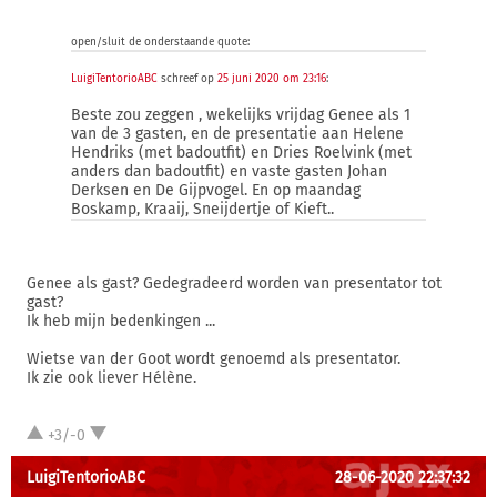
open/sluit de onderstaande quote:
LuigiTentorioABC
schreef op
25 juni 2020 om 23:16
:
Beste zou zeggen , wekelijks vrijdag Genee als 1
van de 3 gasten, en de presentatie aan Helene
Hendriks (met badoutfit) en Dries Roelvink (met
anders dan badoutfit) en vaste gasten Johan
Derksen en De Gijpvogel. En op maandag
Boskamp, Kraaij, Sneijdertje of Kieft..
Genee als gast? Gedegradeerd worden van presentator tot
gast?
Ik heb mijn bedenkingen ...
Wietse van der Goot wordt genoemd als presentator.
Ik zie ook liever Hélène.
+3/-0
LuigiTentorioABC
28-06-2020 22:37:32