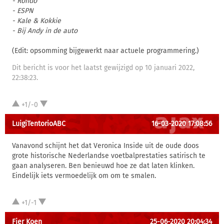
- Rondo
- ESPN
- Kale & Kokkie
- Bij Andy in de auto
(Edit: opsomming bijgewerkt naar actuele programmering.)
Dit bericht is voor het laatst gewijzigd op 10 januari 2022,
22:38:23.
+1/-0
LuigiTentorioABC
16-03-2020 17:08:56
Vanavond schijnt het dat Veronica Inside uit de oude doos
grote historische Nederlandse voetbalprestaties satirisch te
gaan analyseren. Ben benieuwd hoe ze dat laten klinken.
Eindelijk iets vermoedelijk om om te smalen.
+1/-1
Fier Koen
25-06-2020 20:04:34