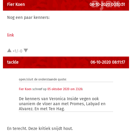
Fier Koen
06-10-2020 00:10:51
Nog een paar kenners:
link
+1/-0
tackle
06-10-2020 08:11:17
open/sluit de onderstaande quote:
Fier Koen
schreef op
05 oktober 2020 om 23:26
:
De kenners van Veronica Inside vegen ook
unaniem de vloer aan met Promes, Labyad en
Alvarez. En met Ten Hag.
En terecht. Deze kritiek snijdt hout.