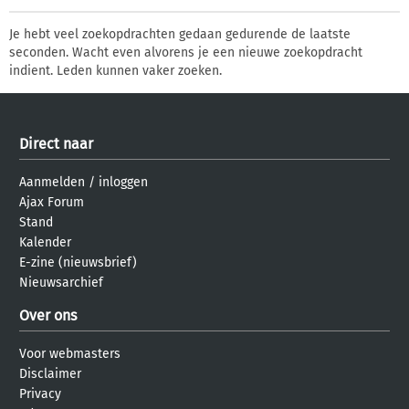
Je hebt veel zoekopdrachten gedaan gedurende de laatste
seconden. Wacht even alvorens je een nieuwe zoekopdracht
indient. Leden kunnen vaker zoeken.
Direct naar
Aanmelden
/
inloggen
Ajax Forum
Stand
Kalender
E-zine (nieuwsbrief)
Nieuwsarchief
Over ons
Voor webmasters
Disclaimer
Privacy