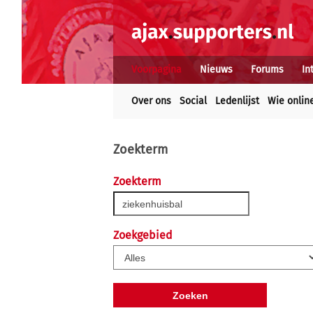
Voorpagina
Nieuws
Forums
In
Over ons
Social
Ledenlijst
Wie onlin
Zoekterm
Zoekterm
Zoekgebied