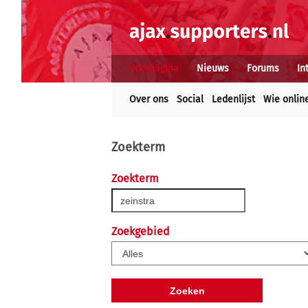
Voorpagina
Nieuws
Forums
In
Over ons
Social
Ledenlijst
Wie onlin
Zoekterm
Zoekterm
Zoekgebied