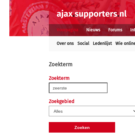
Voorpagina
Nieuws
Forums
In
Over ons
Social
Ledenlijst
Wie onlin
Zoekterm
Zoekterm
Zoekgebied