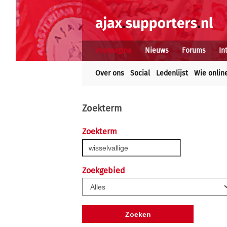
Voorpagina
Nieuws
Forums
In
Over ons
Social
Ledenlijst
Wie onlin
Zoekterm
Zoekterm
Zoekgebied