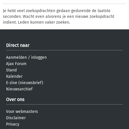
Je hebt veel zoekopdrachten gedaan gedurende de laatste
seconden. Wacht even alvorens je een nieuwe zoekopdracht
indient. Leden kunnen vaker zoeken.
Direct naar
Aanmelden
/
inloggen
Ajax Forum
Stand
Kalender
E-zine (nieuwsbrief)
Nieuwsarchief
Over ons
Voor webmasters
Disclaimer
Privacy