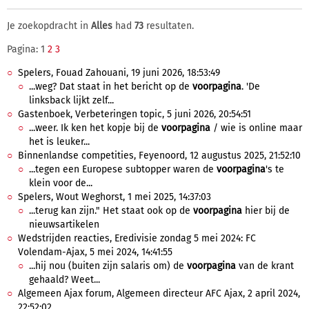
Je zoekopdracht in
Alles
had
73
resultaten.
Pagina: 1
2
3
Spelers, Fouad Zahouani, 19 juni 2026, 18:53:49
...weg? Dat staat in het bericht op de
voorpagina
. 'De
linksback lijkt zelf...
Gastenboek, Verbeteringen topic, 5 juni 2026, 20:54:51
...weer. Ik ken het kopje bij de
voorpagina
/ wie is online maar
het is leuker...
Binnenlandse competities, Feyenoord, 12 augustus 2025, 21:52:10
...tegen een Europese subtopper waren de
voorpagina
's te
klein voor de...
Spelers, Wout Weghorst, 1 mei 2025, 14:37:03
...terug kan zijn." Het staat ook op de
voorpagina
hier bij de
nieuwsartikelen
Wedstrijden reacties, Eredivisie zondag 5 mei 2024: FC
Volendam-Ajax, 5 mei 2024, 14:41:55
...hij nou (buiten zijn salaris om) de
voorpagina
van de krant
gehaald? Weet...
Algemeen Ajax forum, Algemeen directeur AFC Ajax, 2 april 2024,
22:52:02