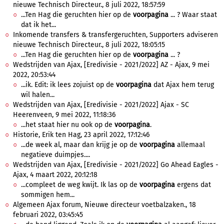
nieuwe Technisch Directeur., 8 juli 2022, 18:57:59
...Ten Hag die geruchten hier op de
voorpagina
... ? Waar staat
dat ik het...
Inkomende transfers & transfergeruchten, Supporters adviseren
nieuwe Technisch Directeur., 8 juli 2022, 18:05:15
...Ten Hag die geruchten hier op de
voorpagina
... ?
Wedstrijden van Ajax, [Eredivisie - 2021/2022] AZ - Ajax, 9 mei
2022, 20:53:44
...ik. Edit: ik lees zojuist op de
voorpagina
dat Ajax hem terug
wil halen...
Wedstrijden van Ajax, [Eredivisie - 2021/2022] Ajax - SC
Heerenveen, 9 mei 2022, 11:18:36
...het staat hier nu ook op de
voorpagina
.
Historie, Erik ten Hag, 23 april 2022, 17:12:46
...de week al, maar dan krijg je op de
voorpagina
allemaal
negatieve duimpjes....
Wedstrijden van Ajax, [Eredivisie - 2021/2022] Go Ahead Eagles -
Ajax, 4 maart 2022, 20:12:18
...compleet de weg kwijt. Ik las op de
voorpagina
ergens dat
sommigen hem...
Algemeen Ajax forum, Nieuwe directeur voetbalzaken., 18
februari 2022, 03:45:45