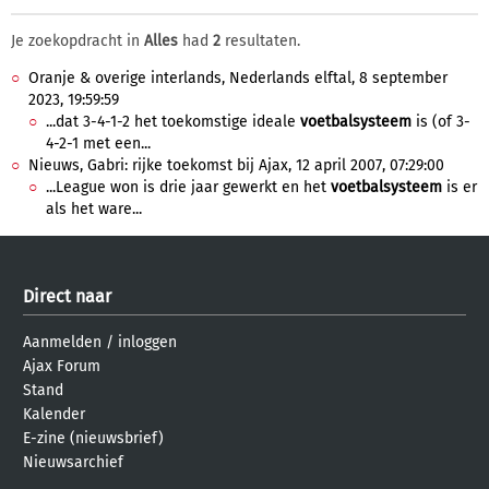
Je zoekopdracht in
Alles
had
2
resultaten.
Oranje & overige interlands, Nederlands elftal, 8 september
2023, 19:59:59
...dat 3-4-1-2 het toekomstige ideale
voetbalsysteem
is (of 3-
4-2-1 met een...
Nieuws, Gabri: rijke toekomst bij Ajax, 12 april 2007, 07:29:00
...League won is drie jaar gewerkt en het
voetbalsysteem
is er
als het ware...
Direct naar
Aanmelden
/
inloggen
Ajax Forum
Stand
Kalender
E-zine (nieuwsbrief)
Nieuwsarchief