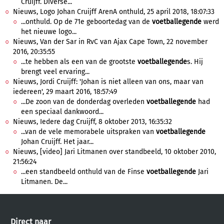
Cruijff. Diverse...
Nieuws, Logo Johan Cruijff ArenA onthuld, 25 april 2018, 18:07:33
...onthuld. Op de 71e geboortedag van de
voetballegende
werd
het nieuwe logo...
Nieuws, Van der Sar in RvC van Ajax Cape Town, 22 november
2016, 20:35:55
...te hebben als een van de grootste
voetballegende
s. Hij
brengt veel ervaring...
Nieuws, Jordi Cruijff: 'Johan is niet alleen van ons, maar van
iedereen', 29 maart 2016, 18:57:49
...De zoon van de donderdag overleden
voetballegende
had
een speciaal dankwoord...
Nieuws, Iedere dag Cruijff, 8 oktober 2013, 16:35:32
...van de vele memorabele uitspraken van
voetballegende
Johan Cruijff. Het jaar...
Nieuws, [video] Jari Litmanen over standbeeld, 10 oktober 2010,
21:56:24
...een standbeeld onthuld van de Finse
voetballegende
Jari
Litmanen. De...
Direct naar