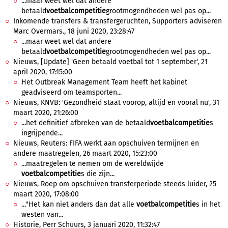
...maar weet wel dat andere
betaald
voetbalcompetitie
grootmogendheden wel pas op...
Inkomende transfers & transfergeruchten, Supporters adviseren
Marc Overmars., 18 juni 2020, 23:28:47
...maar weet wel dat andere
betaald
voetbalcompetitie
grootmogendheden wel pas op...
Nieuws, [Update] 'Geen betaald voetbal tot 1 september', 21
april 2020, 17:15:00
Het Outbreak Management Team heeft het kabinet
geadviseerd om teamsporten...
Nieuws, KNVB: 'Gezondheid staat voorop, altijd en vooral nu', 31
maart 2020, 21:26:00
...het definitief afbreken van de betaald
voetbalcompetitie
s
ingrijpende...
Nieuws, Reuters: FIFA werkt aan opschuiven termijnen en
andere maatregelen, 26 maart 2020, 15:23:00
...maatregelen te nemen om de wereldwijde
voetbalcompetitie
s die zijn...
Nieuws, Roep om opschuiven transferperiode steeds luider, 25
maart 2020, 17:08:00
..."Het kan niet anders dan dat alle
voetbalcompetitie
s in het
westen van...
Historie, Perr Schuurs, 3 januari 2020, 11:32:47