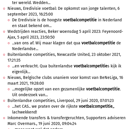
ter wereld. Wedden...
Nieuws, Eredivisie voetbal: De opkomst van jonge talenten, 6
september 2023, 16:25:00
De Eredivisie is de hoogste
voetbalcompetitie
in Nederland
en staat bekend om...
Wedstrijden reacties, Beker woensdag 5 april 2023: Feyenoord-
Ajax, 5 april 2023, 23:50:50
...van ons af. Wij maar klagen dat qua
voetbalcompetitie
de
Nederlandse...
Buitenlandse competities, Newcastle United, 23 oktober 2021,
17:21:35
...en verkracht. Qua buitenlandse
voetbalcompetitie
s kijk ik
eigenlijk...
Nieuws, Belgische clubs unaniem voor komst van BeNeLiga, 16
maart 2021, 19:28:00
...mogelijke opzet van een gezamenlijke
voetbalcompetitie
.
Uit onderzoek van...
Buitenlandse competities, Liverpool, 29 juni 2020, 07:01:23
...het CAS.. we praten over de rijkste
voetbalcompetitie
,,
lachwekkend!
Inkomende transfers & transfergeruchten, Supporters adviseren
Marc Overmars., 19 juni 2020, 09:04:24