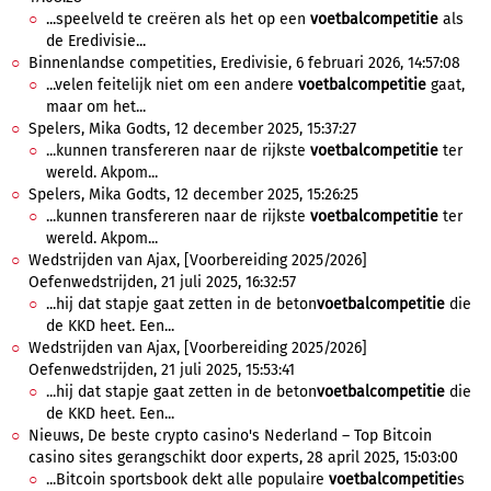
...speelveld te creëren als het op een
voetbalcompetitie
als
de Eredivisie...
Binnenlandse competities, Eredivisie, 6 februari 2026, 14:57:08
...velen feitelijk niet om een andere
voetbalcompetitie
gaat,
maar om het...
Spelers, Mika Godts, 12 december 2025, 15:37:27
...kunnen transfereren naar de rijkste
voetbalcompetitie
ter
wereld. Akpom...
Spelers, Mika Godts, 12 december 2025, 15:26:25
...kunnen transfereren naar de rijkste
voetbalcompetitie
ter
wereld. Akpom...
Wedstrijden van Ajax, [Voorbereiding 2025/2026]
Oefenwedstrijden, 21 juli 2025, 16:32:57
...hij dat stapje gaat zetten in de beton
voetbalcompetitie
die
de KKD heet. Een...
Wedstrijden van Ajax, [Voorbereiding 2025/2026]
Oefenwedstrijden, 21 juli 2025, 15:53:41
...hij dat stapje gaat zetten in de beton
voetbalcompetitie
die
de KKD heet. Een...
Nieuws, De beste crypto casino's Nederland – Top Bitcoin
casino sites gerangschikt door experts, 28 april 2025, 15:03:00
...Bitcoin sportsbook dekt alle populaire
voetbalcompetitie
s