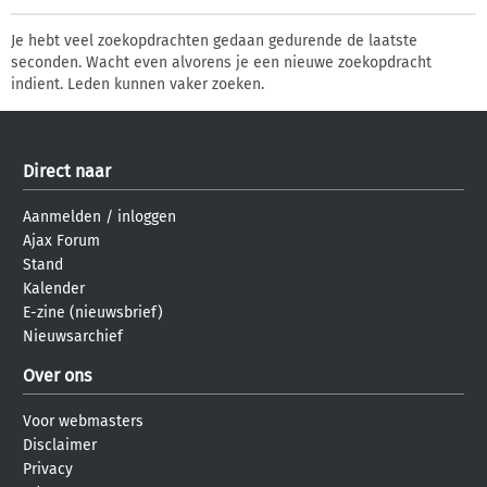
Je hebt veel zoekopdrachten gedaan gedurende de laatste
seconden. Wacht even alvorens je een nieuwe zoekopdracht
indient. Leden kunnen vaker zoeken.
Direct naar
Aanmelden
/
inloggen
Ajax Forum
Stand
Kalender
E-zine (nieuwsbrief)
Nieuwsarchief
Over ons
Voor webmasters
Disclaimer
Privacy