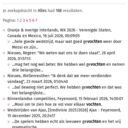
Je zoekopdracht in
Alles
had
168
resultaten.
Pagina: 1
2
3
4
5
6
7
Oranje & overige interlands, WK 2026 - Verenigde Staten,
Canada en Mexico, 16 juli 2026, 00:09:05
...hele goede wedstrijd, maar wat goed ge
vochten
weer door
Messi en zijn...
Nieuws, Regeer: "We weten wat ons te doen staat", 26 april
2026, 01:57:13
...mag het nog wel beter. We hebben wel ge
vochten
en nemen
drie belangrijke...
Nieuws, Wellenreuther: "Ik denk dat we meer verdienden
vandaag", 23 maart 2026, 01:04:40
...bal bewoog niet perfect. We hebben ge
vochten
en dat was
het belangrijkste...
Binnenlandse competities, Feyenoord, 15 februari 2026, 14:50:01
...Mooi om te zien hoe ze vol voor elkaar
vochten
.
Wedstrijden van Ajax, [Eredivisie 2025/2026] Ajax - Feyenoord,
15 december 2025, 20:24:17
...De spelers hebben echt als leeuwen ge
vochten
en het vrij
pragmatische...