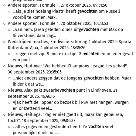
Andere sporten, Formule 1, 27 oktober 2025, 09:51:50
...als je ziet hoelang Piastri heeft ge
vochten
om Russell
voorbij te komen. Max...
Andere sporten, Formule 1, 20 oktober 2025, 10:23:53
...van hem. Jaren geleden duels uitge
vochten
met Max op
Silverstone, daar zag...
Wedstrijden reacties, Eredivisie zaterdag 4 oktober 2025: Sparta
Rotterdam-Ajax, 4 oktober 2025, 18:35:26
...zeggen met zijn 8 min extra tijd. Ge
vochten
en in ieder geval
een punt...
Nieuws, Heitinga: "We hebben Champions League-les gehad",
30 september 2025, 23:35:05
...niet anders zeggen dat de jongens ge
vochten
hebben. Maar
ik denk dat we...
Nieuws, Ajax pakt zwaarbe
vochten
punt in Eindhoven, 21
september 2025, 16:46:16
Ajax heeft de Topper op bezoek bij PSV met hangen, wurgen
en ontzettend veel...
Nieuws, Heitinga: "Zag er niet goed uit, maar kan gebeuren,
toch?", 18 september 2025, 09:06:37
...alles gegeven en gestreden heeft. Ze
vochten
veel
persoonlijke duels uit....