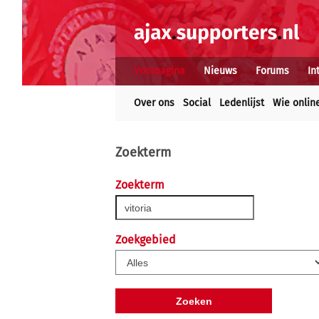
Voorpagina
Nieuws
Forums
In
Over ons
Social
Ledenlijst
Wie onlin
Zoekterm
Zoekterm
Zoekgebied