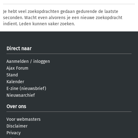
Je hebt veel zoekopdrachten gedaan gedurende de laatste
seconden. Wacht even alvorens je een nieuwe zoekopdracht
indient. Leden kunnen vaker zoeken.
Direct naar
Aanmelden
/
inloggen
Ajax Forum
Stand
Kalender
E-zine (nieuwsbrief)
Nieuwsarchief
Over ons
Voor webmasters
Disclaimer
Privacy