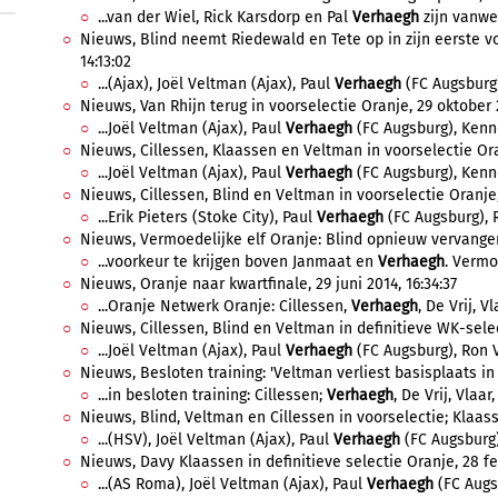
...van der Wiel, Rick Karsdorp en Pal
Verhaegh
zijn vanwe
Nieuws, Blind neemt Riedewald en Tete op in zijn eerste vo
14:13:02
...(Ajax), Joël Veltman (Ajax), Paul
Verhaegh
(FC Augsburg)
Nieuws, Van Rhijn terug in voorselectie Oranje, 29 oktober 2
...Joël Veltman (Ajax), Paul
Verhaegh
(FC Augsburg), Kenn
Nieuws, Cillessen, Klaassen en Veltman in voorselectie Ora
...Joël Veltman (Ajax), Paul
Verhaegh
(FC Augsburg), Kenn
Nieuws, Cillessen, Blind en Veltman in voorselectie Oranje,
...Erik Pieters (Stoke City), Paul
Verhaegh
(FC Augsburg), R
Nieuws, Vermoedelijke elf Oranje: Blind opnieuw vervanger D
...voorkeur te krijgen boven Janmaat en
Verhaegh
. Vermoe
Nieuws, Oranje naar kwartfinale, 29 juni 2014, 16:34:37
...Oranje Netwerk Oranje: Cillessen,
Verhaegh
, De Vrij, Vl
Nieuws, Cillessen, Blind en Veltman in definitieve WK-select
...Joël Veltman (Ajax), Paul
Verhaegh
(FC Augsburg), Ron Vl
Nieuws, Besloten training: 'Veltman verliest basisplaats in 
...in besloten training: Cillessen;
Verhaegh
, De Vrij, Vlaar,
Nieuws, Blind, Veltman en Cillessen in voorselectie; Klaass
...(HSV), Joël Veltman (Ajax), Paul
Verhaegh
(FC Augsburg),
Nieuws, Davy Klaassen in definitieve selectie Oranje, 28 feb
...(AS Roma), Joël Veltman (Ajax), Paul
Verhaegh
(FC Augsb