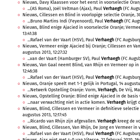
Nieuws, Davy Klaassen voor het eerst in voorselectie Oranje
...(AS Roma), Joël Veltman (Ajax), Paul
Verhaegh
(FC Augsb
Nieuws, Cillessen en Blind in voorlopige selectie Oranje, 30
...Bruno Martins Indi (Feyenoord), Paul
Verhaegh
(FC Augs
Nieuws, Blind enige Ajacied in voorselectie Oranje; Vermeer
13:41:38
...Rafael van der Vaart (HSV), Paul
Verhaegh
(FC Augsburg)
Nieuws, Vermeer enige Ajacied bij Oranje; Cillessen en Van 
augustus 2013, 12:27:32
...van der Vaart (Hamburger SV), Paul
Verhaegh
(FC Augsb
Nieuws, Van Gaal neemt Blind, van Rhijn en Vermeer op in 
12:46:38
...Rafael van der Vaart (HSV), Paul
Verhaegh
(FC Augsburg
Nieuws, Oranje speelt met 1-1 gelijk in Portugal, 14 augustu
...Netwerk Opstelling Oranje: Vorm,
Verhaegh
, De Vrij, Ma
Nieuws, Opstelling Oranje: Blind enige Ajacied in de basis 
...naar verwachting niet in actie komen.
Verhaegh
krijgt 
Nieuws, Blind, Cillessen en Vermeer in definitieve selectie 
augustus 2013, 12:17:45
...Ricardo van Rhijn zijn afgevallen.
Verhaegh
kreeg de vo
Nieuws, Blind, Cillessen, Van Rhijn, De Jong en Vermeer in v
...Rafael van der Vaart (HSV), Paul
Verhaegh
(FC Augsburg,
Nieuws, Ajax wint met 4-0 van Vitesse, 21 februari 2010, 16: