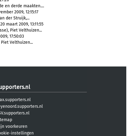
e en derde maakten....
ember 2009, 12:15:17
n der Struijk,...
0 maart 2009, 13:11:55
sse), Piet Velthuizen...
09, 17:50:03
 Piet Velthuizen...
upporters.nl
ax.supporters.nl
eyenoord.supporters.nl
V.supporters.nl
itemap
ijn voorkeuren
ookie-instellingen