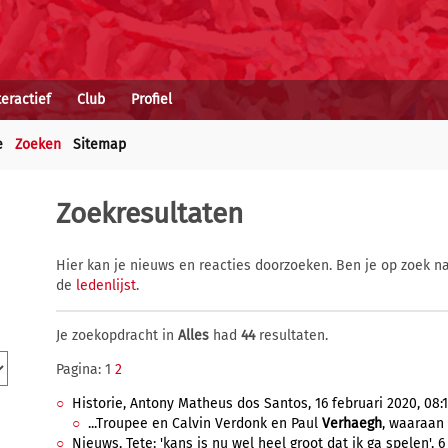
teractief
Club
Profiel
e
Zoeken
Sitemap
Zoekresultaten
Hier kan je nieuws en reacties doorzoeken. Ben je op zoek na
de
ledenlijst
.
Je zoekopdracht in
Alles
had
44
resultaten.
Pagina: 1
2
Historie, Antony Matheus dos Santos, 16 februari 2020, 08:1
...Troupee en Calvin Verdonk en Paul
Verhaegh
, waaraan 
Nieuws, Tete: 'kans is nu wel heel groot dat ik ga spelen', 6