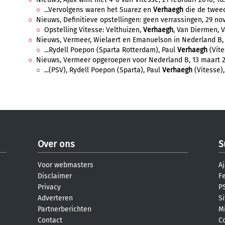
...Vervolgens waren het Suarez en
Verhaegh
die de tweed
Nieuws, Definitieve opstellingen: geen verrassingen, 29 nov
Opstelling Vitesse: Velthuizen,
Verhaegh
, Van Diermen, Va
Nieuws, Vermeer, Wielaert en Emanuelson in Nederland B, 2
...Rydell Poepon (Sparta Rotterdam), Paul
Verhaegh
(Vite
Nieuws, Vermeer opgeroepen voor Nederland B, 13 maart 20
...(PSV), Rydell Poepon (Sparta), Paul
Verhaegh
(Vitesse),
Over ons
S
Voor webmasters
Aj
Disclaimer
F
Privacy
PS
Adverteren
S
Partnerberichten
M
Contact
C