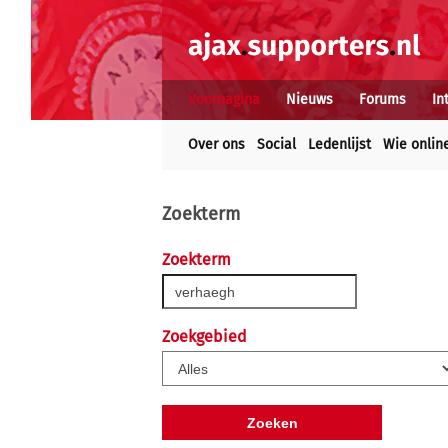
Voorpagina
Nieuws
Forums
In
Over ons
Social
Ledenlijst
Wie onlin
Zoekterm
Zoekterm
Zoekgebied