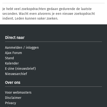
Je hebt veel zoekopdrachten gedaan gedurende de laatste
seconden. Wacht even alvorens je een nieuwe zoekopdracht
indient. Leden kunnen vaker zoeken.
Direct naar
Aanmelden
/
inloggen
Ajax Forum
Stand
Kalender
E-zine (nieuwsbrief)
Nieuwsarchief
Over ons
Voor webmasters
Disclaimer
Privacy