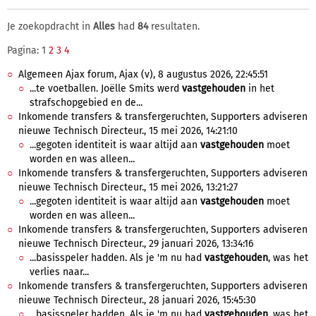
Je zoekopdracht in
Alles
had
84
resultaten.
Pagina: 1
2
3
4
Algemeen Ajax forum, Ajax (v), 8 augustus 2026, 22:45:51
...te voetballen. Joëlle Smits werd
vastgehouden
in het
strafschopgebied en de...
Inkomende transfers & transfergeruchten, Supporters adviseren
nieuwe Technisch Directeur., 15 mei 2026, 14:21:10
...gegoten identiteit is waar altijd aan
vastgehouden
moet
worden en was alleen...
Inkomende transfers & transfergeruchten, Supporters adviseren
nieuwe Technisch Directeur., 15 mei 2026, 13:21:27
...gegoten identiteit is waar altijd aan
vastgehouden
moet
worden en was alleen...
Inkomende transfers & transfergeruchten, Supporters adviseren
nieuwe Technisch Directeur., 29 januari 2026, 13:34:16
...basisspeler hadden. Als je 'm nu had
vastgehouden
, was het
verlies naar...
Inkomende transfers & transfergeruchten, Supporters adviseren
nieuwe Technisch Directeur., 28 januari 2026, 15:45:30
...basisspeler hadden. Als je 'm nu had
vastgehouden
, was het