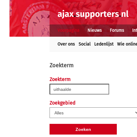
Voorpagina
Nieuws
Forums
In
Over ons
Social
Ledenlijst
Wie onlin
Zoekterm
Zoekterm
Zoekgebied