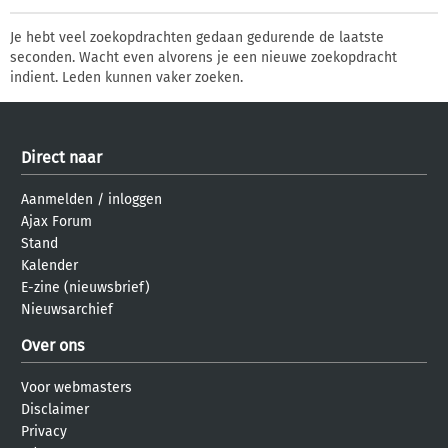
Je hebt veel zoekopdrachten gedaan gedurende de laatste
seconden. Wacht even alvorens je een nieuwe zoekopdracht
indient. Leden kunnen vaker zoeken.
Direct naar
Aanmelden
/
inloggen
Ajax Forum
Stand
Kalender
E-zine (nieuwsbrief)
Nieuwsarchief
Over ons
Voor webmasters
Disclaimer
Privacy