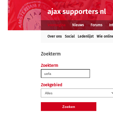
Voorpagina
Nieuws
Forums
In
Over ons
Social
Ledenlijst
Wie onlin
Zoekterm
Zoekterm
Zoekgebied