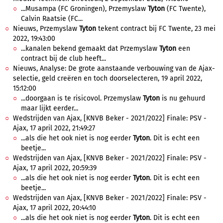
...Musampa (FC Groningen), Przemyslaw
Tyton
(FC Twente),
Calvin Raatsie (FC...
Nieuws, Przemyslaw
Tyton
tekent contract bij FC Twente, 23 mei
2022, 19:43:00
...kanalen bekend gemaakt dat Przemyslaw
Tyton
een
contract bij de club heeft...
Nieuws, Analyse: De grote aanstaande verbouwing van de Ajax-
selectie, geld creëren en toch doorselecteren, 19 april 2022,
15:12:00
...doorgaan is te risicovol. Przemyslaw
Tyton
is nu gehuurd
maar lijkt eerder...
Wedstrijden van Ajax, [KNVB Beker - 2021/2022] Finale: PSV -
Ajax, 17 april 2022, 21:49:27
...als die het ook niet is nog eerder
Tyton
. Dit is echt een
beetje...
Wedstrijden van Ajax, [KNVB Beker - 2021/2022] Finale: PSV -
Ajax, 17 april 2022, 20:59:39
...als die het ook niet is nog eerder
Tyton
. Dit is echt een
beetje...
Wedstrijden van Ajax, [KNVB Beker - 2021/2022] Finale: PSV -
Ajax, 17 april 2022, 20:44:10
...als die het ook niet is nog eerder
Tyton
. Dit is echt een