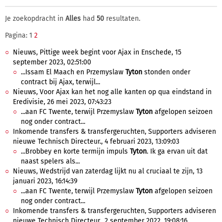
Je zoekopdracht in
Alles
had
50
resultaten.
Pagina: 1
2
Nieuws, Pittige week begint voor Ajax in Enschede, 15
september 2023, 02:51:00
...Issam El Maach en Przemyslaw
Tyton
stonden onder
contract bij Ajax, terwijl...
Nieuws, Voor Ajax kan het nog alle kanten op qua eindstand in
Eredivisie, 26 mei 2023, 07:43:23
...aan FC Twente, terwijl Przemyslaw
Tyton
afgelopen seizoen
nog onder contract...
Inkomende transfers & transfergeruchten, Supporters adviseren
nieuwe Technisch Directeur., 4 februari 2023, 13:09:03
...Brobbey en korte termijn impuls
Tyton
. Ik ga ervan uit dat
naast spelers als...
Nieuws, Wedstrijd van zaterdag lijkt nu al cruciaal te zijn, 13
januari 2023, 16:14:39
...aan FC Twente, terwijl Przemyslaw
Tyton
afgelopen seizoen
nog onder contract...
Inkomende transfers & transfergeruchten, Supporters adviseren
nieuwe Technisch Directeur., 2 september 2022, 19:08:16