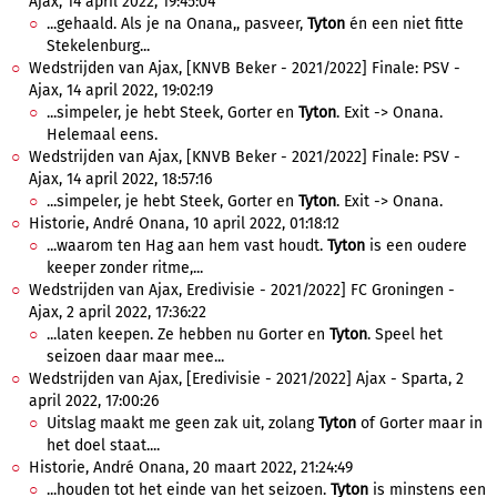
Ajax, 14 april 2022, 19:45:04
...gehaald. Als je na Onana,, pasveer,
Tyton
én een niet fitte
Stekelenburg...
Wedstrijden van Ajax, [KNVB Beker - 2021/2022] Finale: PSV -
Ajax, 14 april 2022, 19:02:19
...simpeler, je hebt Steek, Gorter en
Tyton
. Exit -> Onana.
Helemaal eens.
Wedstrijden van Ajax, [KNVB Beker - 2021/2022] Finale: PSV -
Ajax, 14 april 2022, 18:57:16
...simpeler, je hebt Steek, Gorter en
Tyton
. Exit -> Onana.
Historie, André Onana, 10 april 2022, 01:18:12
...waarom ten Hag aan hem vast houdt.
Tyton
is een oudere
keeper zonder ritme,...
Wedstrijden van Ajax, Eredivisie - 2021/2022] FC Groningen -
Ajax, 2 april 2022, 17:36:22
...laten keepen. Ze hebben nu Gorter en
Tyton
. Speel het
seizoen daar maar mee...
Wedstrijden van Ajax, [Eredivisie - 2021/2022] Ajax - Sparta, 2
april 2022, 17:00:26
Uitslag maakt me geen zak uit, zolang
Tyton
of Gorter maar in
het doel staat....
Historie, André Onana, 20 maart 2022, 21:24:49
...houden tot het einde van het seizoen.
Tyton
is minstens een