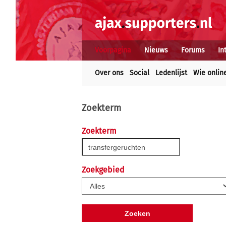
Voorpagina
Nieuws
Forums
In
Over ons
Social
Ledenlijst
Wie onlin
Zoekterm
Zoekterm
Zoekgebied