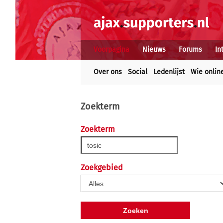
Voorpagina
Nieuws
Forums
In
Over ons
Social
Ledenlijst
Wie onlin
Zoekterm
Zoekterm
Zoekgebied