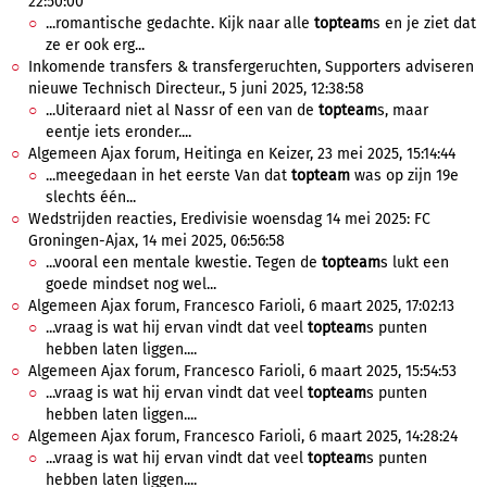
22:50:00
...romantische gedachte. Kijk naar alle
topteam
s en je ziet dat
ze er ook erg...
Inkomende transfers & transfergeruchten, Supporters adviseren
nieuwe Technisch Directeur., 5 juni 2025, 12:38:58
...Uiteraard niet al Nassr of een van de
topteam
s, maar
eentje iets eronder....
Algemeen Ajax forum, Heitinga en Keizer, 23 mei 2025, 15:14:44
...meegedaan in het eerste Van dat
topteam
was op zijn 19e
slechts één...
Wedstrijden reacties, Eredivisie woensdag 14 mei 2025: FC
Groningen-Ajax, 14 mei 2025, 06:56:58
...vooral een mentale kwestie. Tegen de
topteam
s lukt een
goede mindset nog wel...
Algemeen Ajax forum, Francesco Farioli, 6 maart 2025, 17:02:13
...vraag is wat hij ervan vindt dat veel
topteam
s punten
hebben laten liggen....
Algemeen Ajax forum, Francesco Farioli, 6 maart 2025, 15:54:53
...vraag is wat hij ervan vindt dat veel
topteam
s punten
hebben laten liggen....
Algemeen Ajax forum, Francesco Farioli, 6 maart 2025, 14:28:24
...vraag is wat hij ervan vindt dat veel
topteam
s punten
hebben laten liggen....