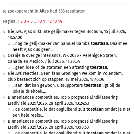
Je zoekopdracht in
Alles
had
333
resultaten.
Pagina: 1
2
3
4
5
...
10
11
12
13
14
Nieuws, Ajax slikt late gelijkmaker tegen Bochum, 15 juli 2026,
18:57:00
...nog de gelijkmaker van Samuel Bamba
toestaan
. Daarmee
heeft Ajax dus geen...
Oranje & overige interlands, WK 2026 - Verenigde Staten,
Canada en Mexico, 7 juli 2026, 11:30:54
...geen idee of de statuten een afzetting
toestaan
.
Nieuws reacties, Geen fans Groningen welkom in Volendam,
club beraadt zich op stappen, 18 mei 2026, 17:45:06
...aan, dat kan gewoon. Uitsupporters
toestaan
ligt bij de
lokale driehoek....
Binnenlandse competities, Top 5 prognose Eindklassering
Eredivisie 2025/2026, 28 april 2026, 13:24:53
...de competitie, je dat oogluikend zult
toestaan
omdat je niet
een hele reeks...
Binnenlandse competities, Top 5 prognose Eindklassering
Eredivisie 2025/2026, 28 april 2026, 13:18:53
...de competitie, je dat oogluikend zult
toestaan
omdat je niet