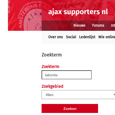
Voorpagina
Nieuws
Forums
In
Over ons
Social
Ledenlijst
Wie onlin
Zoekterm
Zoekterm
Zoekgebied