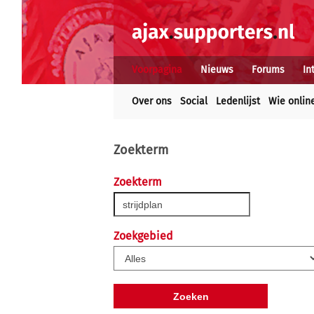
Voorpagina
Nieuws
Forums
In
Over ons
Social
Ledenlijst
Wie onlin
Zoekterm
Zoekterm
Zoekgebied