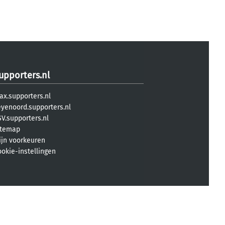
upporters.nl
ax.supporters.nl
eyenoord.supporters.nl
V.supporters.nl
itemap
ijn voorkeuren
ookie-instellingen