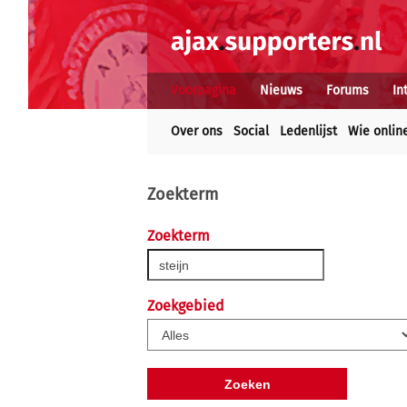
Voorpagina
Nieuws
Forums
In
Over ons
Social
Ledenlijst
Wie onlin
Zoekterm
Zoekterm
Zoekgebied