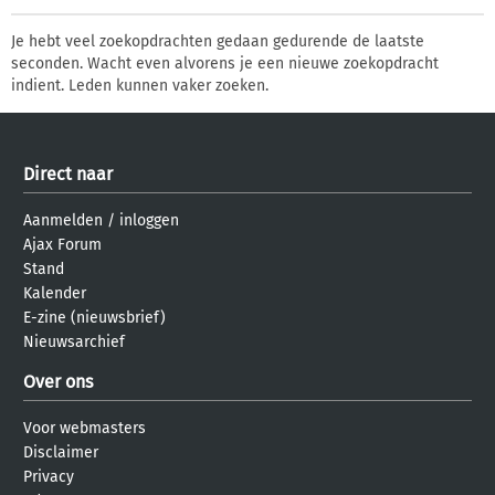
Je hebt veel zoekopdrachten gedaan gedurende de laatste
seconden. Wacht even alvorens je een nieuwe zoekopdracht
indient. Leden kunnen vaker zoeken.
Direct naar
Aanmelden
/
inloggen
Ajax Forum
Stand
Kalender
E-zine (nieuwsbrief)
Nieuwsarchief
Over ons
Voor webmasters
Disclaimer
Privacy