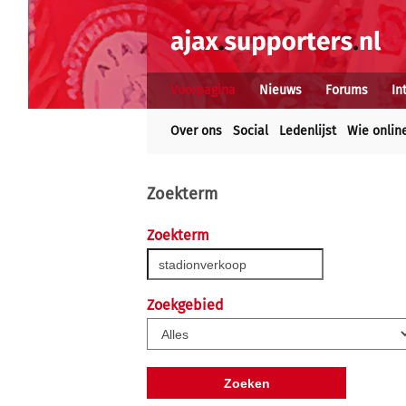
Voorpagina
Nieuws
Forums
In
Over ons
Social
Ledenlijst
Wie onlin
Zoekterm
Zoekterm
Zoekgebied