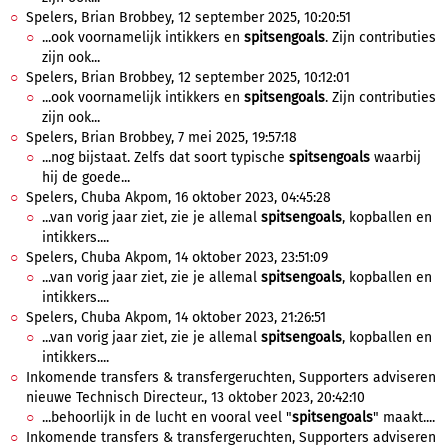
Spelers, Brian Brobbey, 12 september 2025, 10:20:51
...ook voornamelijk intikkers en
spitsengoals
. Zijn contributies
zijn ook...
Spelers, Brian Brobbey, 12 september 2025, 10:12:01
...ook voornamelijk intikkers en
spitsengoals
. Zijn contributies
zijn ook...
Spelers, Brian Brobbey, 7 mei 2025, 19:57:18
...nog bijstaat. Zelfs dat soort typische
spitsengoals
waarbij
hij de goede...
Spelers, Chuba Akpom, 16 oktober 2023, 04:45:28
...van vorig jaar ziet, zie je allemal
spitsengoals
, kopballen en
intikkers....
Spelers, Chuba Akpom, 14 oktober 2023, 23:51:09
...van vorig jaar ziet, zie je allemal
spitsengoals
, kopballen en
intikkers....
Spelers, Chuba Akpom, 14 oktober 2023, 21:26:51
...van vorig jaar ziet, zie je allemal
spitsengoals
, kopballen en
intikkers....
Inkomende transfers & transfergeruchten, Supporters adviseren
nieuwe Technisch Directeur., 13 oktober 2023, 20:42:10
...behoorlijk in de lucht en vooral veel "
spitsengoals
" maakt....
Inkomende transfers & transfergeruchten, Supporters adviseren