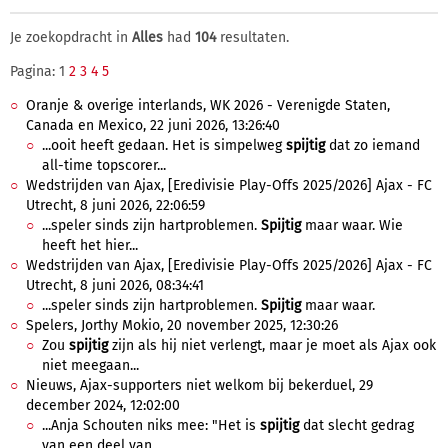
Je zoekopdracht in
Alles
had
104
resultaten.
Pagina: 1
2
3
4
5
Oranje & overige interlands, WK 2026 - Verenigde Staten,
Canada en Mexico, 22 juni 2026, 13:26:40
...ooit heeft gedaan. Het is simpelweg
spijtig
dat zo iemand
all-time topscorer...
Wedstrijden van Ajax, [Eredivisie Play-Offs 2025/2026] Ajax - FC
Utrecht, 8 juni 2026, 22:06:59
...speler sinds zijn hartproblemen.
Spijtig
maar waar. Wie
heeft het hier...
Wedstrijden van Ajax, [Eredivisie Play-Offs 2025/2026] Ajax - FC
Utrecht, 8 juni 2026, 08:34:41
...speler sinds zijn hartproblemen.
Spijtig
maar waar.
Spelers, Jorthy Mokio, 20 november 2025, 12:30:26
Zou
spijtig
zijn als hij niet verlengt, maar je moet als Ajax ook
niet meegaan...
Nieuws, Ajax-supporters niet welkom bij bekerduel, 29
december 2024, 12:02:00
...Anja Schouten niks mee: "Het is
spijtig
dat slecht gedrag
van een deel van...