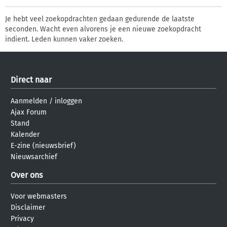
Je hebt veel zoekopdrachten gedaan gedurende de laatste
seconden. Wacht even alvorens je een nieuwe zoekopdracht
indient. Leden kunnen vaker zoeken.
Direct naar
Aanmelden
/
inloggen
Ajax Forum
Stand
Kalender
E-zine (nieuwsbrief)
Nieuwsarchief
Over ons
Voor webmasters
Disclaimer
Privacy