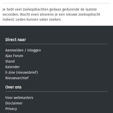
Je hebt veel zoekopdrachten gedaan gedurende de laatste
seconden. Wacht even alvorens je een nieuwe zoekopdracht
indient. Leden kunnen vaker zoeken.
Direct naar
Aanmelden
/
inloggen
Ajax Forum
Stand
Kalender
E-zine (nieuwsbrief)
Nieuwsarchief
Over ons
Voor webmasters
Disclaimer
Privacy