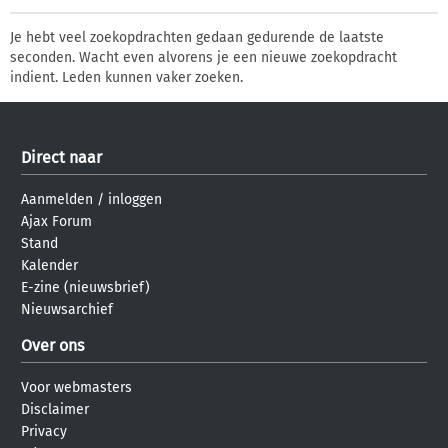
Je hebt veel zoekopdrachten gedaan gedurende de laatste
seconden. Wacht even alvorens je een nieuwe zoekopdracht
indient. Leden kunnen vaker zoeken.
Direct naar
Aanmelden
/
inloggen
Ajax Forum
Stand
Kalender
E-zine (nieuwsbrief)
Nieuwsarchief
Over ons
Voor webmasters
Disclaimer
Privacy