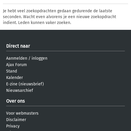
Je hebt veel zoekopdrachten gedaan gedurende de laatste
seconden. Wacht even alvorens je een nieuwe zoekopdracht
indient. Leden kunnen vaker zoeken.
Direct naar
Aanmelden
/
inloggen
Ajax Forum
Stand
Kalender
E-zine (nieuwsbrief)
Nieuwsarchief
Over ons
Voor webmasters
Disclaimer
Privacy