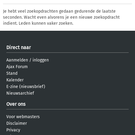
Je hebt veel zoekopdrachten gedaan gedurende de laatste
seconden. Wacht even alvorens je een nieuwe zoekopdracht
indient. Leden kunnen vaker zoeken.
Direct naar
Aanmelden
/
inloggen
Ajax Forum
Stand
Kalender
E-zine (nieuwsbrief)
Nieuwsarchief
Over ons
Voor webmasters
Disclaimer
Privacy