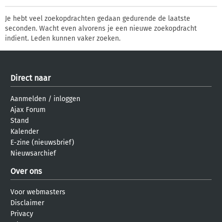
Je hebt veel zoekopdrachten gedaan gedurende de laatste
seconden. Wacht even alvorens je een nieuwe zoekopdracht
indient. Leden kunnen vaker zoeken.
Direct naar
Aanmelden
/
inloggen
Ajax Forum
Stand
Kalender
E-zine (nieuwsbrief)
Nieuwsarchief
Over ons
Voor webmasters
Disclaimer
Privacy