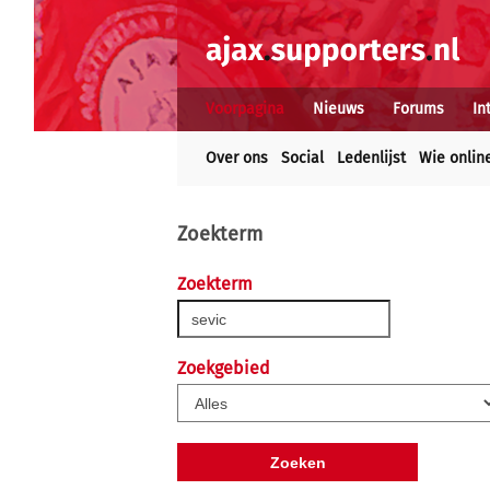
Voorpagina
Nieuws
Forums
In
Over ons
Social
Ledenlijst
Wie onlin
Zoekterm
Zoekterm
Zoekgebied