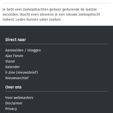
Je hebt veel zoekopdrachten gedaan gedurende de laatste
seconden. Wacht even alvorens je een nieuwe zoekopdracht
indient. Leden kunnen vaker zoeken.
Direct naar
Aanmelden
/
inloggen
Ajax Forum
Stand
Kalender
E-zine (nieuwsbrief)
Nieuwsarchief
Over ons
Voor webmasters
Disclaimer
Privacy